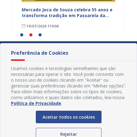
Mercado Joca de Souza celebra 55 anos e
Prefei
transforma tradição em Passarela da
para a
inhões
Moda para valorizar o comércio popular
acesso
19/07/2026 11H06
17/07
de Juazeiro
Preferência de Cookies
Usamos cookies e tecnologias semelhantes que são
necessárias para operar o site. Você pode consentir com
o nosso uso de cookies clicando em "Aceitar" ou
gerenciar suas preferências clicando em “Minhas opções”.
Para obter mais informações sobre os tipos de cookies,
como utilizamos e quais dados são coletados, leia nossa
Política de Privacidade
.
Aceitar todos os cookies
Redes Sociais
Rejeitar