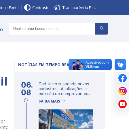
inuir Fonte
Contraste
Transparência Fiscal
ço
NOTÍCIAS EM TEMPO REAL
il
06.
CadÚnico suspende novos
cadastros, atualizações e
08
emissão de comprovantes
nesta s...
SAIBA MAIS
por
ento