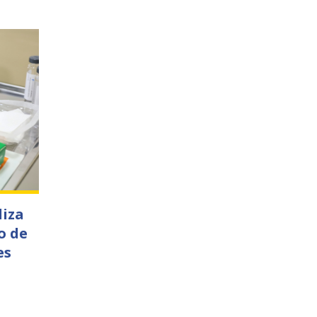
liza
o de
es