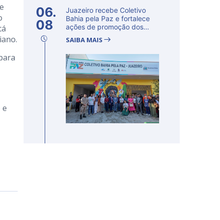
 e
06.
Juazeiro recebe Coletivo
o
Bahia pela Paz e fortalece
08
ações de promoção dos
tá
direito...
iano.
SAIBA MAIS
para
 e