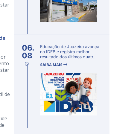
star
úde
06.
Educação de Juazeiro avança
no IDEB e registra melhor
08
por
resultado dos últimos quatr...
ento
SAIBA MAIS
star
il de
aúde
úde