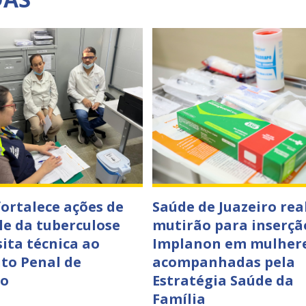
fortalece ações de
Saúde de Juazeiro rea
le da tuberculose
mutirão para inserçã
sita técnica ao
Implanon em mulher
to Penal de
acompanhadas pela
ro
Estratégia Saúde da
Família