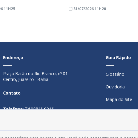
26 11H25
31/07/2026 11H20
Endereço
Guia Rápido
Praça Barão do Rio Branco, nº 01 -
Glossário
Centro, Juazeiro - Bahia
Ouvidoria
Contato
Mapa do Site
Telefone:
74 98846-0016
Perguntas Freq
Email:
ouvidoria@juazeiro.ba.gov.br
Manual de Nav
Horário De Funcionamento
Política de Priv