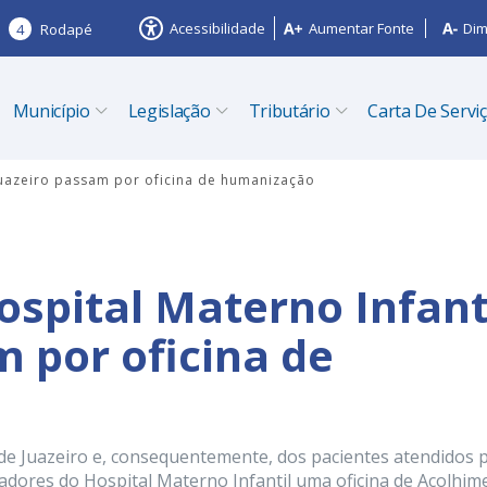
Acessibilidade
Aumentar Fonte
Dim
4
Rodapé
Município
Legislação
Tributário
Carta De Servi
 Juazeiro passam por oficina de humanização
ospital Materno Infant
m por oficina de
de Juazeiro e, consequentemente, dos pacientes atendidos 
hadores do Hospital Materno Infantil uma oficina de Acolhim