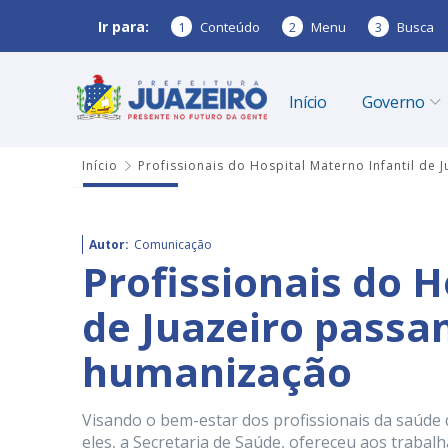
Ir para:
1
Conteúdo
2
Menu
3
Busca
Início
Governo
Início
Profissionais do Hospital Materno Infantil de
Autor:
Comunicação
Profissionais do H
de Juazeiro passa
humanização
Visando o bem-estar dos profissionais da saúde 
eles, a Secretaria de Saúde, ofereceu aos trabal