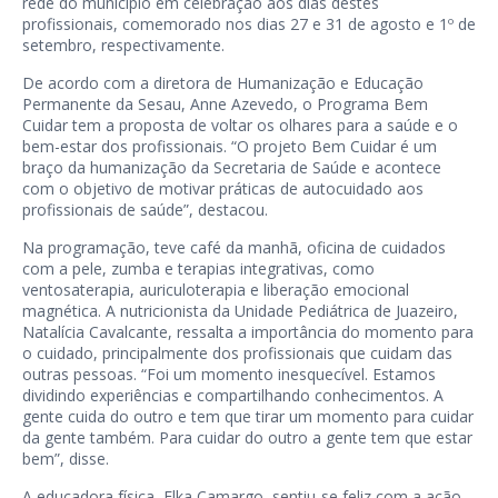
rede do município em celebração aos dias destes
profissionais, comemorado nos dias 27 e 31 de agosto e 1º de
setembro, respectivamente.
De acordo com a diretora de Humanização e Educação
Permanente da Sesau, Anne Azevedo, o Programa Bem
Cuidar tem a proposta de voltar os olhares para a saúde e o
bem-estar dos profissionais. “O projeto Bem Cuidar é um
braço da humanização da Secretaria de Saúde e acontece
com o objetivo de motivar práticas de autocuidado aos
profissionais de saúde”, destacou.
Na programação, teve café da manhã, oficina de cuidados
com a pele, zumba e terapias integrativas, como
ventosaterapia, auriculoterapia e liberação emocional
magnética. A nutricionista da Unidade Pediátrica de Juazeiro,
Natalícia Cavalcante, ressalta a importância do momento para
o cuidado, principalmente dos profissionais que cuidam das
outras pessoas. “Foi um momento inesquecível. Estamos
dividindo experiências e compartilhando conhecimentos. A
gente cuida do outro e tem que tirar um momento para cuidar
da gente também. Para cuidar do outro a gente tem que estar
bem”, disse.
A educadora física, Elka Camargo, sentiu-se feliz com a ação.