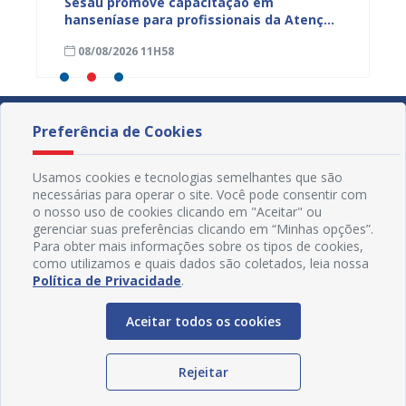
ficação
Sesau promove capacitação em
Sesau 
azeiro
hanseníase para profissionais da Atenção
progra
Primária de Juazeiro
determ
08/08/2026 11H58
07/08
Preferência de Cookies
Usamos cookies e tecnologias semelhantes que são
necessárias para operar o site. Você pode consentir com
o nosso uso de cookies clicando em "Aceitar" ou
gerenciar suas preferências clicando em “Minhas opções”.
Para obter mais informações sobre os tipos de cookies,
como utilizamos e quais dados são coletados, leia nossa
Política de Privacidade
.
Aceitar todos os cookies
Redes Sociais
Rejeitar