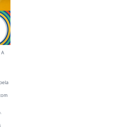
 A
pela
 com
.
s