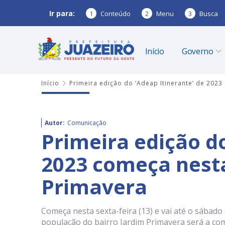
Ir para:
1
Conteúdo
2
Menu
3
Busca
Início
Governo
Início
Primeira edição do ‘Adeap Itinerante’ de 2023
Autor:
Comunicação
Primeira edição do
2023 começa nesta
Primavera
Começa nesta sexta-feira (13) e vai até o sábado 
população do bairro Jardim Primavera será a com