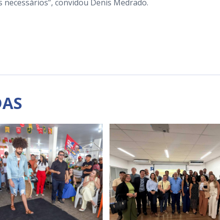
s
necessários”, convidou Denis Medrado.
DAS