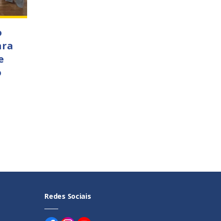
o
ara
e
o
Redes Sociais