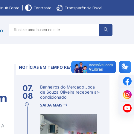
inuir Fonte
Contraste
Transparência Fiscal
ço
NOTÍCIAS EM TEMPO REAL
07.
Banheiros do Mercado Joca
im
de Souza Oliveira recebem ar-
08
condicionado
SAIBA MAIS
 A