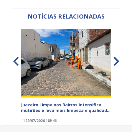
NOTÍCIAS RELACIONADAS
ura
Juazeiro Limpa nos Bairros intensifica
Juazei
 a
mutirões e leva mais limpeza e qualidade
equipe
de vida à população
limpez
29/07/2026 18H46
07/07