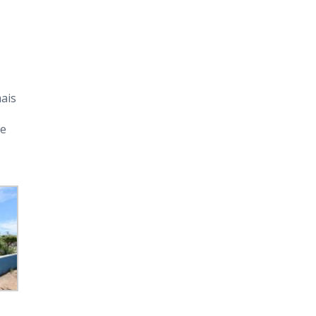
ais
ue