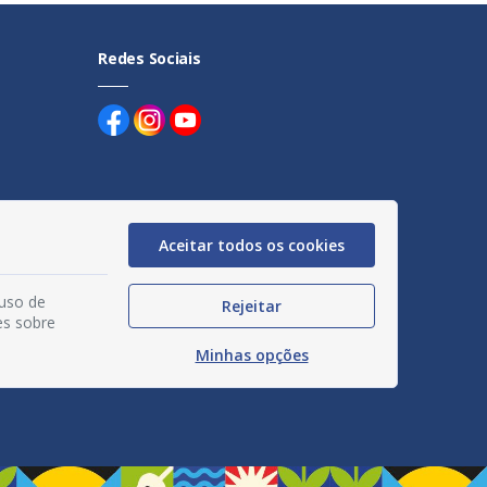
Redes Sociais
Aceitar todos os cookies
uentes
egação
 uso de
Rejeitar
es sobre
acidade
Minhas opções