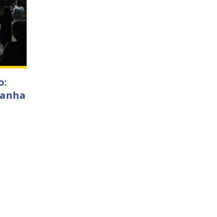
o:
ganha