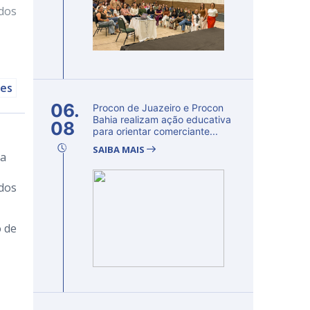
 dos
tes
06.
Procon de Juazeiro e Procon
Bahia realizam ação educativa
08
para orientar comerciante...
SAIBA MAIS
ra
 dos
o de