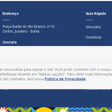
Endereço
Guia Rápido
Praça Barão do Rio Branco, nº 01 -
Glossário
Centro, Juazeiro - Bahia
Ouvidoria
Contato
Mapa do Site
Telefone:
74 98846-0016
Perguntas Freq
Email:
ouvidoria@juazeiro.ba.gov.br
Manual de Nav
o necessárias para operar o site. Você pode consentir com o nosso
Horário De Funcionamento
preferências clicando em “Minhas opções”. Para obter mais informaçõ
Política de Priv
s são coletados, leia nossa
Política de Privacidade
.
Segunda a sexta-feira, das 08h às
Acesso Interno
14h