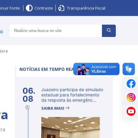
inuir Fonte
Contraste
Transparência Fiscal
ço
tura
NOTÍCIAS EM TEMPO REAL
06.
Juazeiro participa de simulado
estadual para fortalecimento
08
da resposta às emergênc...
SAIBA MAIS
ra
ira