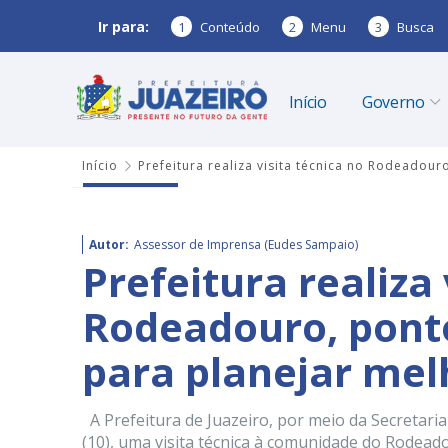
Ir para:
1
Conteúdo
2
Menu
3
Busca
Início
Governo
Início
Prefeitura realiza visita técnica no Rodeadouro
Autor:
Assessor de Imprensa (Eudes Sampaio)
Prefeitura realiza 
Rodeadouro, ponto 
para planejar mel
A Prefeitura de Juazeiro, por meio da Secretaria
(10), uma visita técnica à comunidade do Rodeado