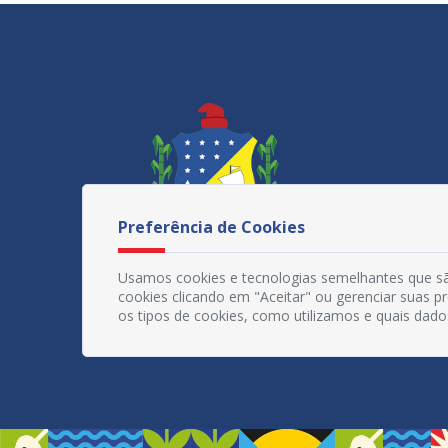
Preferência de Cookies
Usamos cookies e tecnologias semelhantes que sã
cookies clicando em "Aceitar" ou gerenciar suas 
os tipos de cookies, como utilizamos e quais dado