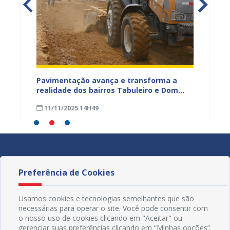
na Dias
Pavimentação avança e transforma a
Gestor
a
realidade dos bairros Tabuleiro e Dom
técnic
a,
José Rodrigues em Juazeiro
para a
11/11/2025 14H49
08/11
Preferência de Cookies
Usamos cookies e tecnologias semelhantes que são
necessárias para operar o site. Você pode consentir com
o nosso uso de cookies clicando em "Aceitar" ou
gerenciar suas preferências clicando em “Minhas opções”.