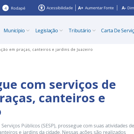
Acessibilidade
Aumentar Fonte
Dim
4
Rodapé
Município
Legislação
Tributário
Carta De Servi
ção em praças, canteiros e jardins de Juazeiro
gue com serviços de
aças, canteiros e
o
de Serviços Públicos (SESP), prossegue com suas atividades d
nteiros e jardins da cidade. Nessas ações são realizados