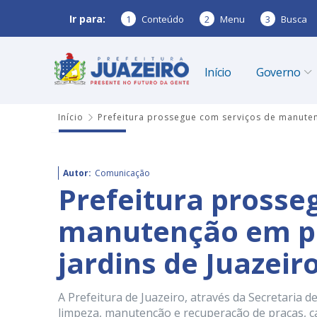
Ir para:
1
Conteúdo
2
Menu
3
Busca
Início
Governo
Início
Prefeitura prossegue com serviços de manuten
Autor:
Comunicação
Prefeitura prosse
manutenção em pr
jardins de Juazeir
A Prefeitura de Juazeiro, através da Secretaria 
limpeza, manutenção e recuperação de praças, ca