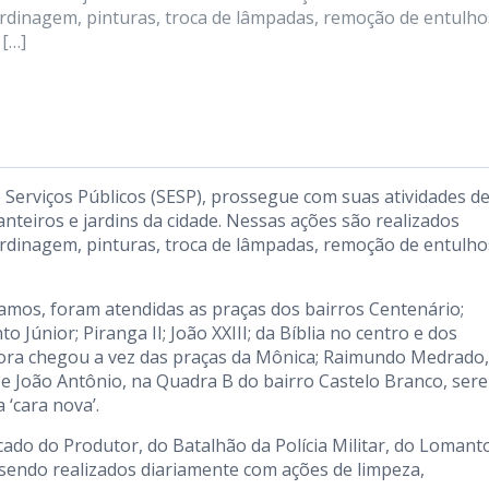
jardinagem, pinturas, troca de lâmpadas, remoção de entulho
 […]
de Serviços Públicos (SESP), prossegue com suas atividades d
nteiros e jardins da cidade. Nessas ações são realizados
jardinagem, pinturas, troca de lâmpadas, remoção de entulho
mos, foram atendidas as praças dos bairros Centenário;
Júnior; Piranga II; João XXIII; da Bíblia no centro e dos
Agora chegou a vez das praças da Mônica; Raimundo Medrado
ga e João Antônio, na Quadra B do bairro Castelo Branco, ser
‘cara nova’.
cado do Produtor, do Batalhão da Polícia Militar, do Lomant
 sendo realizados diariamente com ações de limpeza,