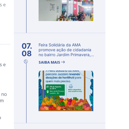
s e
07.
Feira Solidária da AMA
promove ação de cidadania
e
08
no bairro Jardim Primavera,
em Ju...
SAIBA MAIS
s e
, no
em
o