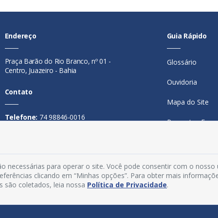
Endereço
Guia Rápido
Praça Barão do Rio Branco, nº 01 -
Glossário
Centro, Juazeiro - Bahia
Ouvidoria
Contato
Mapa do Site
Telefone:
74 98846-0016
Perguntas Freq
Email:
ouvidoria@juazeiro.ba.gov.br
Manual de Nav
Horário De Funcionamento
Política de Priv
o necessárias para operar o site. Você pode consentir com o nosso
Segunda a sexta-feira, das 08h às
preferências clicando em “Minhas opções”. Para obter mais informaçõ
Acesso Interno
14h
s são coletados, leia nossa
Política de Privacidade
.