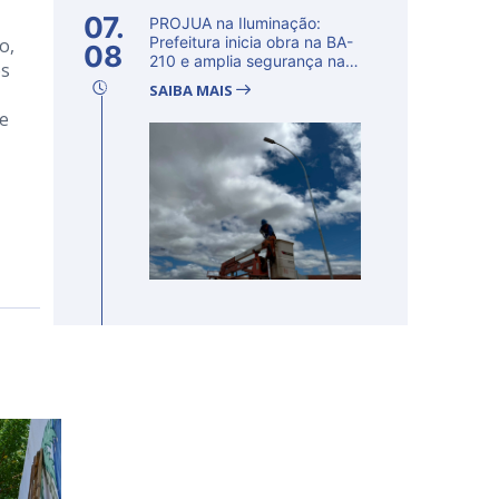
07.
PROJUA na Iluminação:
Prefeitura inicia obra na BA-
o,
08
210 e amplia segurança na
os
regi�...
SAIBA MAIS
ue