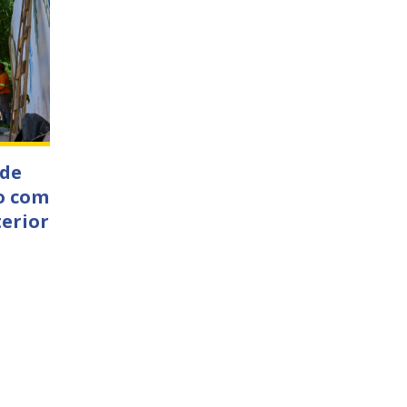
 de
o com
terior