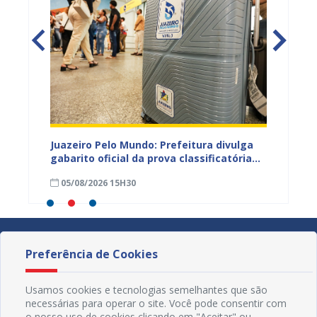
EB e
Juazeiro Pelo Mundo: Prefeitura divulga
Carava
mos
gabarito oficial da prova classificatória
cidada
nesta quarta (05)
fortal
05/08/2026 15H30
05/08
Preferência de Cookies
Usamos cookies e tecnologias semelhantes que são
necessárias para operar o site. Você pode consentir com
o nosso uso de cookies clicando em "Aceitar" ou