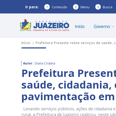
Ir para:
1
Conteúdo
2
Menu
3
Busca
Início
Governo
Início
Prefeitura Presente reúne serviços de saúde, 
Autor:
Diana Cristina
Prefeitura Presen
saúde, cidadania,
pavimentação em 
Levando serviços públicos, ações de cidadania e
rural, a Prefeitura de Juazeiro realizou, neste s