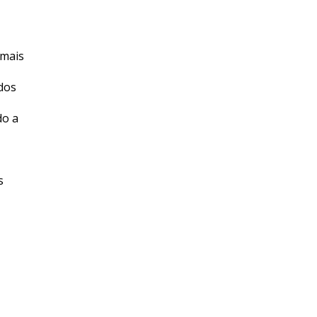
 mais
 dos
do a
s