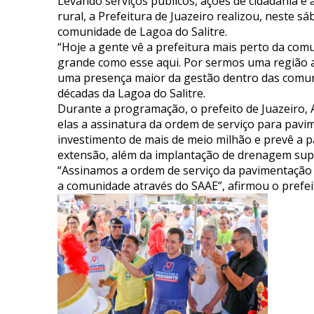
Levando serviços públicos, ações de cidadania e
rural, a Prefeitura de Juazeiro realizou, neste s
comunidade de Lagoa do Salitre.
“Hoje a gente vê a prefeitura mais perto da co
grande como esse aqui. Por sermos uma região a
uma presença maior da gestão dentro das comuni
décadas da Lagoa do Salitre.
Durante a programação, o prefeito de Juazeiro, 
elas a assinatura da ordem de serviço para pavi
investimento de mais de meio milhão e prevê a p
extensão, além da implantação de drenagem superf
“Assinamos a ordem de serviço da pavimentação 
a comunidade através do SAAE”, afirmou o prefei