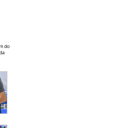
ém do
 da