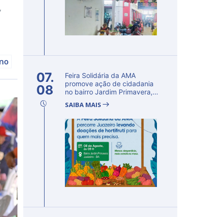
,
rno
07.
Feira Solidária da AMA
promove ação de cidadania
08
no bairro Jardim Primavera,
em Ju...
SAIBA MAIS