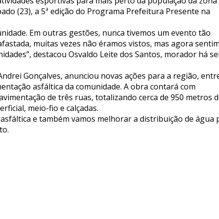
 atividades esportivas para mais perto da população da zona
ábado (23), a 5ª edição do Programa Prefeitura Presente na
munidade. Em outras gestões, nunca tivemos um evento tão
fastada, muitas vezes não éramos vistos, mas agora senti
dades”, destacou Osvaldo Leite dos Santos, morador há se
Andrei Gonçalves, anunciou novas ações para a região, entr
mentação asfáltica da comunidade. A obra contará com
avimentação de três ruas, totalizando cerca de 950 metros 
icial, meio-fio e calçadas.
asfáltica e também vamos melhorar a distribuição de água 
to.