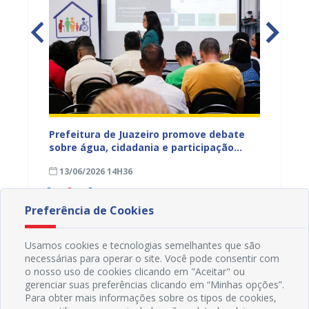
jetos
Prefeitura de Juazeiro promove debate
Prefeit
ua na
sobre água, cidadania e participação
para m
social e fortalece diálogo com
parali
13/06/2026 14H36
15/05
comunidades urbanas e rurais
sexta-f
Preferência de Cookies
Usamos cookies e tecnologias semelhantes que são
necessárias para operar o site. Você pode consentir com
o nosso uso de cookies clicando em "Aceitar" ou
gerenciar suas preferências clicando em “Minhas opções”.
Para obter mais informações sobre os tipos de cookies,