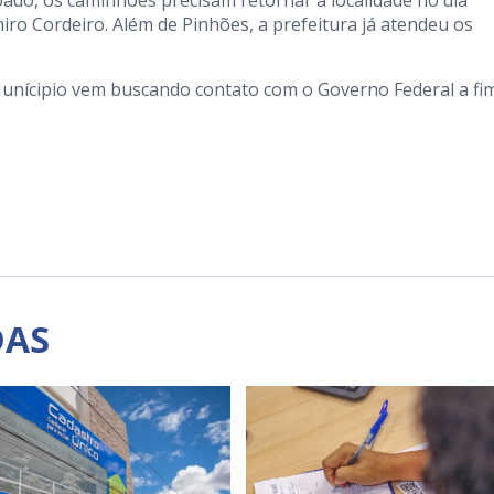
o, os caminhões precisam retornar à localidade no dia
iro Cordeiro. Além de Pinhões, a prefeitura já atendeu os
unícipio vem buscando contato com o Governo Federal a fi
DAS