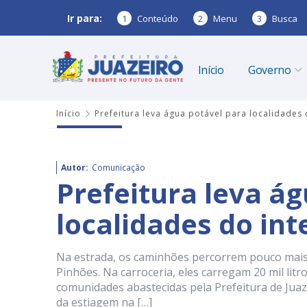
Ir para:
1
Conteúdo
2
Menu
3
Busca
Início
Governo
Início
Prefeitura leva água potável para localidades 
Autor:
Comunicação
Prefeitura leva á
localidades do int
Na estrada, os caminhões percorrem pouco mais
Pinhões. Na carroceria, eles carregam 20 mil lit
comunidades abastecidas pela Prefeitura de Juazeir
da estiagem na […]