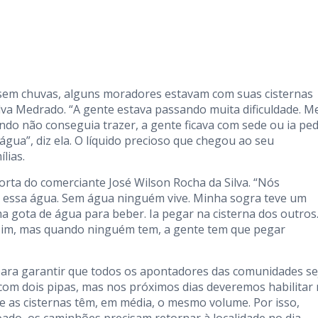
sem chuvas, alguns moradores estavam com suas cisternas
ilva Medrado. “A gente estava passando muita dificuldade. M
o não conseguia trazer, a gente ficava com sede ou ia ped
água”, diz ela. O líquido precioso que chegou ao seu
lias.
rta do comerciante José Wilson Rocha da Silva. “Nós
r essa água. Sem água ninguém vive. Minha sogra teve um
 gota de água para beber. Ia pegar na cisterna dos outros
sim, mas quando ninguém tem, a gente tem que pegar
para garantir que todos os apontadores das comunidades s
com dois pipas, mas nos próximos dias deveremos habilitar
 e as cisternas têm, em média, o mesmo volume. Por isso,