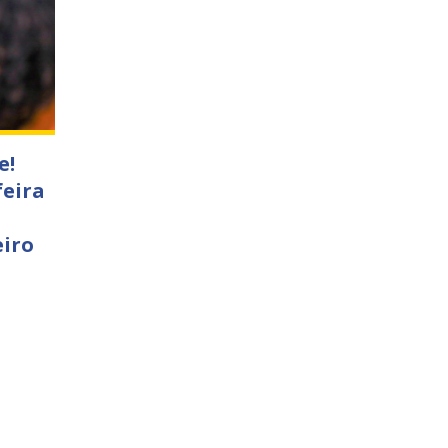
e!
feira
eiro