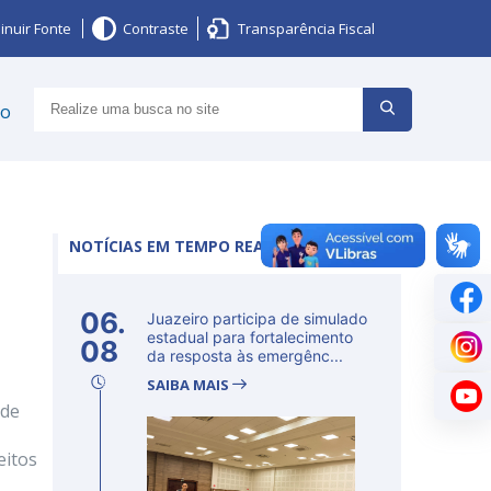
inuir Fonte
Contraste
Transparência Fiscal
ço
NOTÍCIAS EM TEMPO REAL
06.
Juazeiro participa de simulado
estadual para fortalecimento
08
da resposta às emergênc...
SAIBA MAIS
 de
eitos