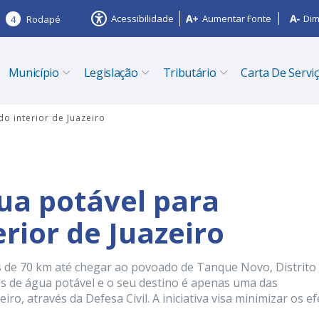
Acessibilidade
Aumentar Fonte
Dim
4
Rodapé
Município
Legislação
Tributário
Carta De Servi
do interior de Juazeiro
gua potável para
erior de Juazeiro
 de 70 km até chegar ao povoado de Tanque Novo, Distrito
ros de água potável e o seu destino é apenas uma das
o, através da Defesa Civil. A iniciativa visa minimizar os ef