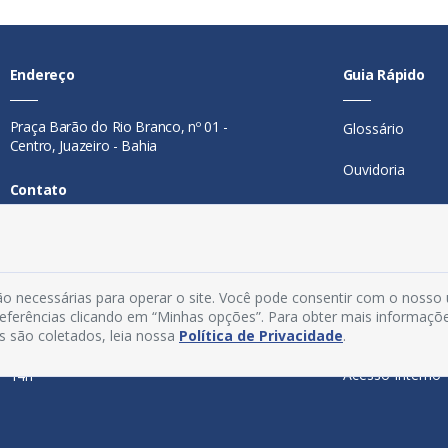
Endereço
Guia Rápido
Praça Barão do Rio Branco, nº 01 -
Glossário
Centro, Juazeiro - Bahia
Ouvidoria
Contato
Mapa do Site
Telefone:
74 98846-0016
Perguntas Freq
Email:
ouvidoria@juazeiro.ba.gov.br
Manual de Nav
o necessárias para operar o site. Você pode consentir com o nosso
Horário De Funcionamento
preferências clicando em “Minhas opções”. Para obter mais informaçõ
Política de Priv
s são coletados, leia nossa
Política de Privacidade
.
Segunda a sexta-feira, das 08h às
Acesso Interno
14h