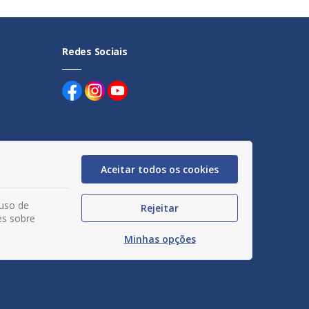
Redes Sociais
Aceitar todos os cookies
uentes
egação
 uso de
Rejeitar
es sobre
acidade
Minhas opções