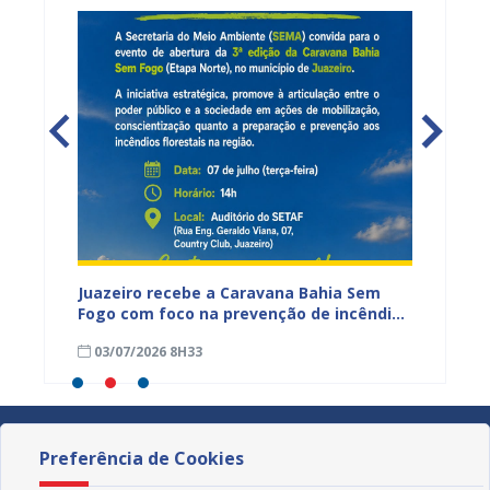
cadores
Juazeiro recebe a Caravana Bahia Sem
Um rio
Fogo com foco na prevenção de incêndios
Velho 
florestais
cultur
03/07/2026 8H33
04/06
Preferência de Cookies