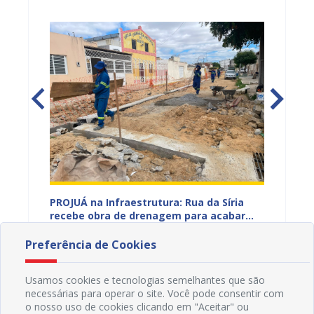
e
PROJUÁ na Infraestrutura: Rua da Síria
PROJUA
garante
recebe obra de drenagem para acabar
Abóbor
de
com décadas de alagamentos
ilumin
30/07/2026 7H46
29/07
popula
Preferência de Cookies
Usamos cookies e tecnologias semelhantes que são
necessárias para operar o site. Você pode consentir com
o nosso uso de cookies clicando em "Aceitar" ou