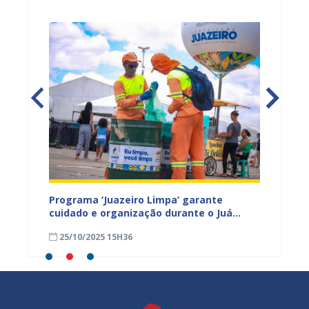
ega de
Programa ‘Juazeiro Limpa’ garante
Juazei
cuidado e organização durante o Juá
agosto
rama
Literária
25/10/2025 15H36
18/09