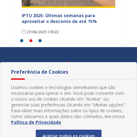
IPTU 2025: Últimas semanas para
Juazei
 no
aproveitar o desconto de até 15%
princi
aponta
27/06/2025 13H22
28/03
Preferência de Cookies
Usamos cookies e tecnologias semelhantes que são
necessárias para operar o site. Você pode consentir com
o nosso uso de cookies clicando em "Aceitar" ou
gerenciar suas preferências clicando em “Minhas opções”.
Para obter mais informações sobre os tipos de cookies,
como utilizamos e quais dados são coletados, leia nossa
Política de Privacidade
.
Aceitar todos os cookies
Redes Sociais