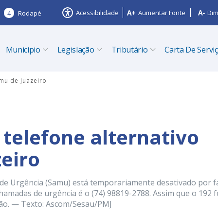
Acessibilidade
Aumentar Fonte
Dim
4
Rodapé
Município
Legislação
Tributário
Carta De Servi
amu de Juazeiro
 telefone alternativo
eiro
de Urgência (Samu) está temporariamente desativado por f
chamadas de urgência é o (74) 98819-2788. Assim que o 192 f
ção. — Texto: Ascom/Sesau/PMJ