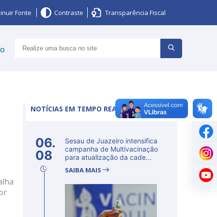
inuir Fonte
Contraste
Transparência Fiscal
ço
NOTÍCIAS EM TEMPO REAL
06.
Sesau de Juazeiro intensifica
campanha de Multivacinação
08
para atualização da cade...
SAIBA MAIS
alha
or