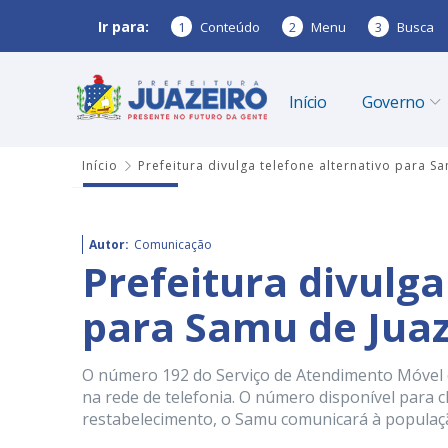
Ir para:
1
Conteúdo
2
Menu
3
Busca
Início
Governo
Início
Prefeitura divulga telefone alternativo para S
Autor:
Comunicação
Prefeitura divulga
para Samu de Juaz
O número 192 do Serviço de Atendimento Móvel 
na rede de telefonia. O número disponível para 
restabelecimento, o Samu comunicará à popula