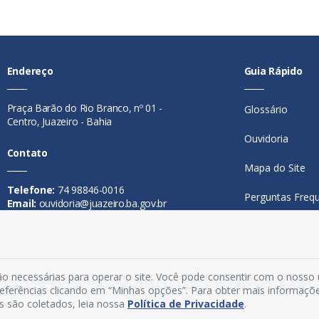
Endereço
Guia Rápido
Praça Barão do Rio Branco, nº 01 -
Glossário
Centro, Juazeiro - Bahia
Ouvidoria
Contato
Mapa do Site
Telefone:
74 98846-0016
Perguntas Freq
Email:
ouvidoria@juazeiro.ba.gov.br
Manual de Nav
Horário De Funcionamento
Política de Priv
Segunda a sexta-feira, das 08h às
o necessárias para operar o site. Você pode consentir com o nosso
Acesso Interno
14h
preferências clicando em “Minhas opções”. Para obter mais informaçõ
s são coletados, leia nossa
Política de Privacidade
.