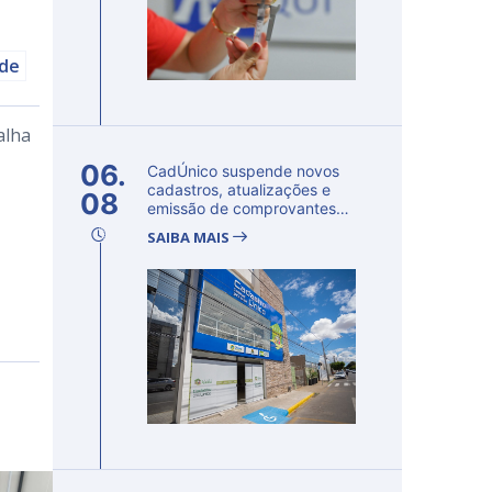
úde
alha
06.
CadÚnico suspende novos
cadastros, atualizações e
08
emissão de comprovantes
nesta s...
SAIBA MAIS