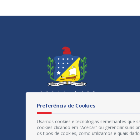
Preferência de Cookies
Usamos cookies e tecnologias semelhantes que sã
cookies clicando em "Aceitar" ou gerenciar suas 
os tipos de cookies, como utilizamos e quais dado