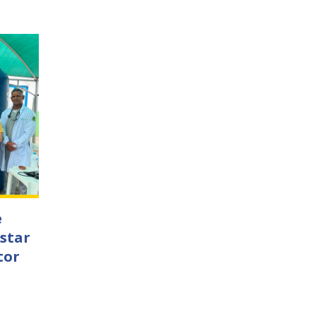
e
star
tor