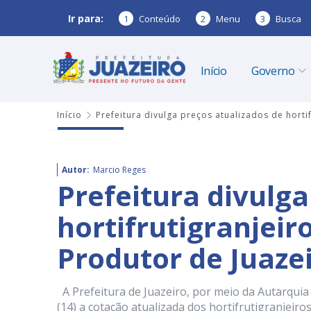
Ir para:
1
Conteúdo
2
Menu
3
Busca
Início
Governo
Início
Prefeitura divulga preços atualizados de horti
Autor:
Marcio Reges
Prefeitura divulga
hortifrutigranjei
Produtor de Juazei
A Prefeitura de Juazeiro, por meio da Autarquia
(14) a cotação atualizada dos hortifrutigranjeir