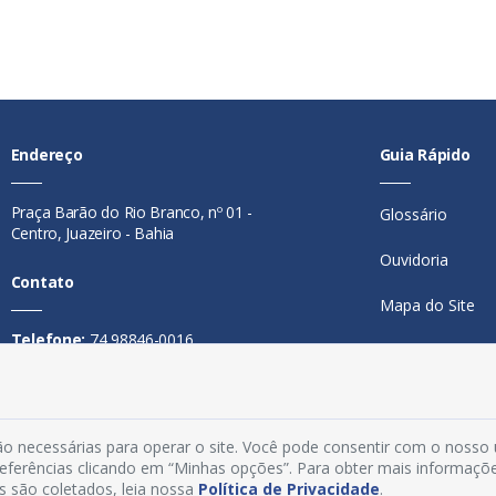
Endereço
Guia Rápido
Praça Barão do Rio Branco, nº 01 -
Glossário
Centro, Juazeiro - Bahia
Ouvidoria
Contato
Mapa do Site
Telefone:
74 98846-0016
Perguntas Freq
Email:
ouvidoria@juazeiro.ba.gov.br
Manual de Nav
Horário De Funcionamento
Política de Priv
o necessárias para operar o site. Você pode consentir com o nosso
Segunda a sexta-feira, das 08h às
preferências clicando em “Minhas opções”. Para obter mais informaçõ
Acesso Interno
14h
s são coletados, leia nossa
Política de Privacidade
.