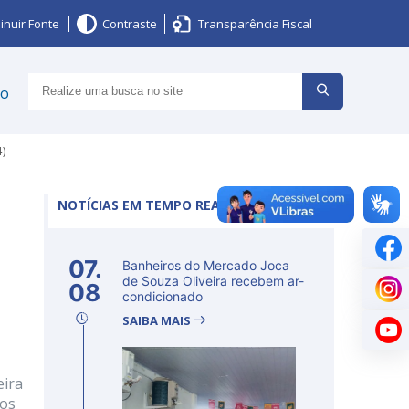
inuir Fonte
Contraste
Transparência Fiscal
ço
4)
NOTÍCIAS EM TEMPO REAL
07.
Banheiros do Mercado Joca
de Souza Oliveira recebem ar-
08
condicionado
SAIBA MAIS
eira
dos