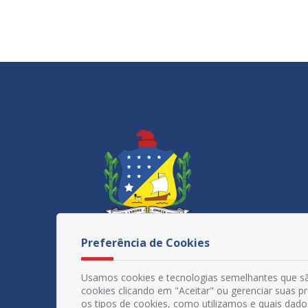
Preferência de Cookies
Usamos cookies e tecnologias semelhantes que sã
cookies clicando em "Aceitar" ou gerenciar suas 
os tipos de cookies, como utilizamos e quais dado