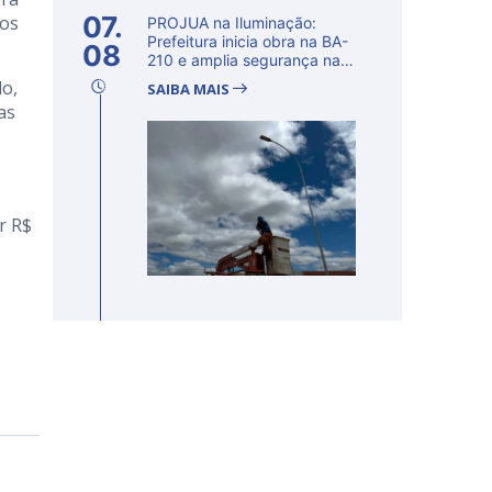
07.
dos
PROJUA na Iluminação:
Prefeitura inicia obra na BA-
08
210 e amplia segurança na
regi�...
do,
SAIBA MAIS
as
r R$