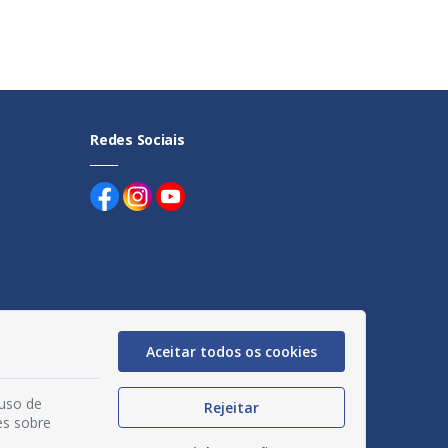
Redes Sociais
uentes
Aceitar todos os cookies
egação
acidade
 uso de
Rejeitar
es sobre