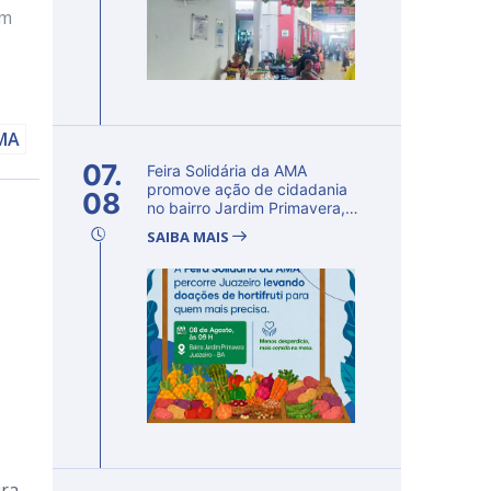
om
AMA
07.
Feira Solidária da AMA
promove ação de cidadania
08
no bairro Jardim Primavera,
em Ju...
SAIBA MAIS
ira