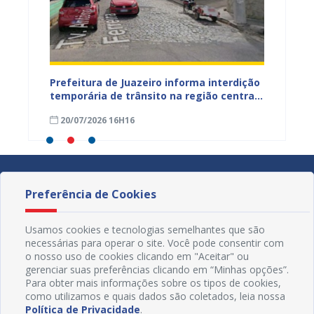
ão
Prefeitura de Juazeiro informa interdição
Prefei
temporária de trânsito na região central
públic
para obras de pavimentação asfáltica
bairro
20/07/2026 16H16
09/07
Preferência de Cookies
Usamos cookies e tecnologias semelhantes que são
necessárias para operar o site. Você pode consentir com
o nosso uso de cookies clicando em "Aceitar" ou
gerenciar suas preferências clicando em “Minhas opções”.
Para obter mais informações sobre os tipos de cookies,
como utilizamos e quais dados são coletados, leia nossa
Política de Privacidade
.