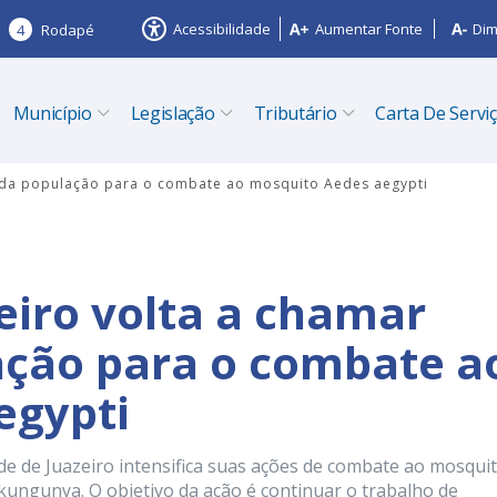
Acessibilidade
Aumentar Fonte
Dim
4
Rodapé
Município
Legislação
Tributário
Carta De Servi
o da população para o combate ao mosquito Aedes aegypti
eiro volta a chamar
ação para o combate a
egypti
e de Juazeiro intensifica suas ações de combate ao mosqui
ikungunya. O objetivo da ação é continuar o trabalho de