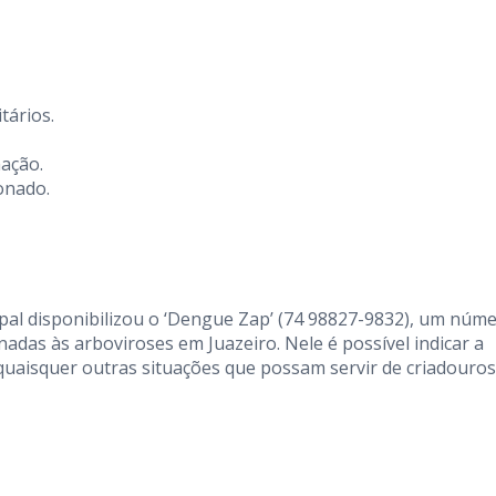
tários.
mação.
onado.
pal disponibilizou o ‘Dengue Zap’ (74 98827-9832), um núm
adas às arboviroses em Juazeiro. Nele é possível indicar a
 quaisquer outras situações que possam servir de criadouros