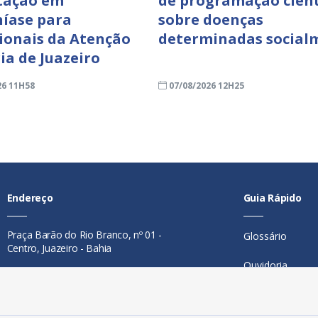
tação em
de programação cient
íase para
sobre doenças
sionais da Atenção
determinadas social
ia de Juazeiro
26 11H58
07/08/2026 12H25
Endereço
Guia Rápido
Praça Barão do Rio Branco, nº 01 -
Glossário
Centro, Juazeiro - Bahia
Ouvidoria
Contato
Mapa do Site
Telefone:
74 98846-0016