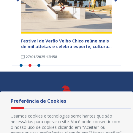
de
Festival de Verão Velho Chico reúne mais
Prefei
rnaíba
de mil atletas e celebra esporte, cultura e
faleci
aventura em Juazeiro
27/01/2025 12H58
06/10
Preferência de Cookies
Usamos cookies e tecnologias semelhantes que são
necessárias para operar o site. Você pode consentir com
o nosso uso de cookies clicando em "Aceitar" ou
gerenciar suas preferências clicando em “Minhas opções”.