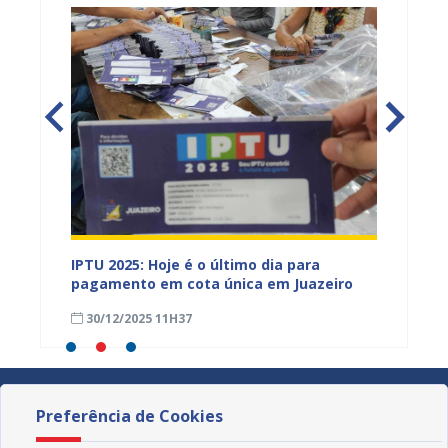
alarial
IPTU 2025: Hoje é o último dia para
IPTU P
njeta
pagamento em cota única em Juazeiro
Gente 
30/12/2025 11H37
14/06
Preferência de Cookies