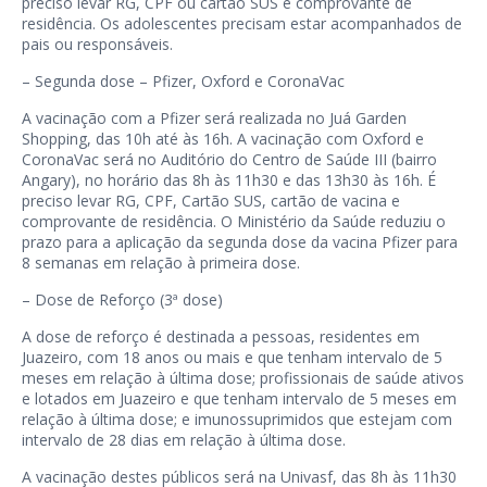
preciso levar RG, CPF ou cartão SUS e comprovante de
residência. Os adolescentes precisam estar acompanhados de
pais ou responsáveis.
– Segunda dose – Pfizer, Oxford e CoronaVac
A vacinação com a Pfizer será realizada no Juá Garden
Shopping, das 10h até às 16h. A vacinação com Oxford e
CoronaVac será no Auditório do Centro de Saúde III (bairro
Angary), no horário das 8h às 11h30 e das 13h30 às 16h. É
preciso levar RG, CPF, Cartão SUS, cartão de vacina e
comprovante de residência. O Ministério da Saúde reduziu o
prazo para a aplicação da segunda dose da vacina Pfizer para
8 semanas em relação à primeira dose.
– Dose de Reforço (3ª dose)
A dose de reforço é destinada a pessoas, residentes em
Juazeiro, com 18 anos ou mais e que tenham intervalo de 5
meses em relação à última dose; profissionais de saúde ativos
e lotados em Juazeiro e que tenham intervalo de 5 meses em
relação à última dose; e imunossuprimidos que estejam com
intervalo de 28 dias em relação à última dose.
A vacinação destes públicos será na Univasf, das 8h às 11h30