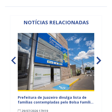
NOTÍCIAS RELACIONADAS
eiro
Prefeitura de Juazeiro divulga lista de
Campan
 para
famílias contempladas pelo Bolsa Família
sexta-f
a
em agosto
Civil d
29/07/2026 17H19
16/04