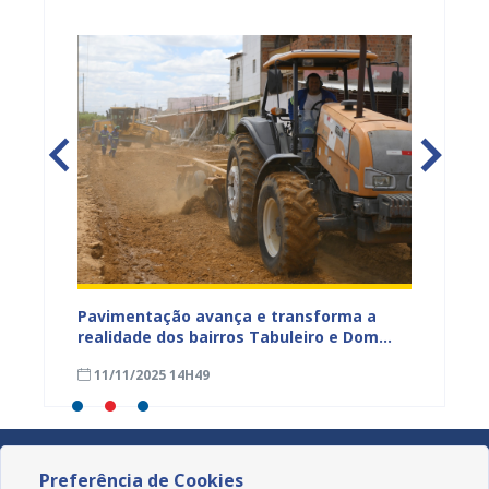
na Dias
Pavimentação avança e transforma a
Gestor
a
realidade dos bairros Tabuleiro e Dom
técnic
a,
José Rodrigues em Juazeiro
para a
11/11/2025 14H49
08/11
Preferência de Cookies