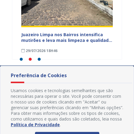
ura
Juazeiro Limpa nos Bairros intensifica
Juazei
 a
mutirões e leva mais limpeza e qualidade
equipe
de vida à população
limpez
29/07/2026 18H46
07/07
Preferência de Cookies
Usamos cookies e tecnologias semelhantes que são
necessárias para operar o site. Você pode consentir com
o nosso uso de cookies clicando em "Aceitar" ou
gerenciar suas preferências clicando em “Minhas opções”.
Para obter mais informações sobre os tipos de cookies,
como utilizamos e quais dados são coletados, leia nossa
Política de Privacidade
.