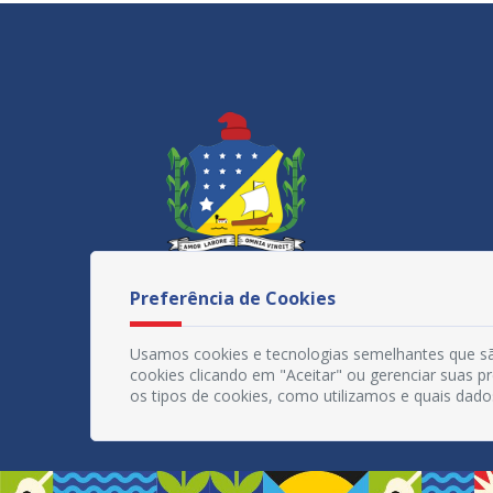
Preferência de Cookies
Usamos cookies e tecnologias semelhantes que sã
cookies clicando em "Aceitar" ou gerenciar suas 
os tipos de cookies, como utilizamos e quais dado