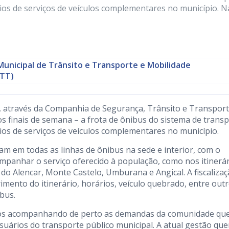
os de serviços de veículos complementares no município. N
Municipal de Trânsito e Transporte e Mobilidade
TT)
ro, através da Companhia de Segurança, Trânsito e Transpor
 aos finais de semana – a frota de ônibus do sistema de trans
os de serviços de veículos complementares no município.
am em todas as linhas de ônibus na sede e interior, com o
ompanhar o serviço oferecido à população, como nos itinerá
do Alencar, Monte Castelo, Umburana e Angical. A fiscaliza
imento do itinerário, horários, veículo quebrado, entre outr
ibus.
mos acompanhando de perto as demandas da comunidade qu
uários do transporte público municipal. A atual gestão que