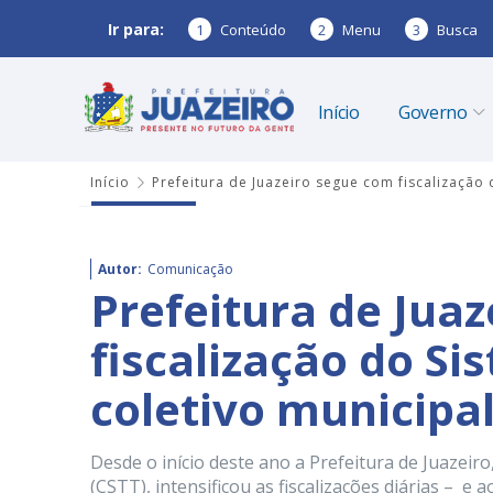
Ir para:
1
Conteúdo
2
Menu
3
Busca
Início
Governo
Início
Prefeitura de Juazeiro segue com fiscalização
Autor:
Comunicação
Prefeitura de Jua
fiscalização do S
coletivo municipa
Desde o início deste ano a Prefeitura de Juazei
(CSTT), intensificou as fiscalizações diárias – e