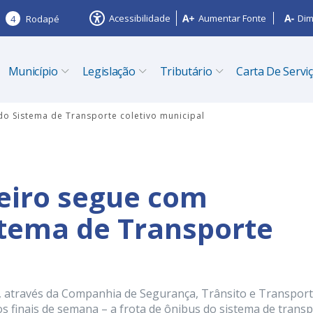
Acessibilidade
Aumentar Fonte
Dim
4
Rodapé
Município
Legislação
Tributário
Carta De Servi
 do Sistema de Transporte coletivo municipal
zeiro segue com
istema de Transporte
l
ro, através da Companhia de Segurança, Trânsito e Transpor
 aos finais de semana – a frota de ônibus do sistema de trans