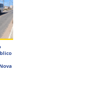
o
blico
 Nova