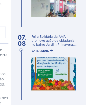
a
07.
Feira Solidária da AMA
promove ação de cidadania
08
no bairro Jardim Primavera,
em Ju...
te
SAIBA MAIS
porte
rios
ção
os.
e nos
r