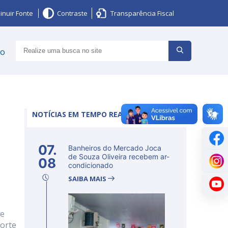
inuir Fonte
Contraste
Transparência Fiscal
ço
NOTÍCIAS EM TEMPO REAL
07.
Banheiros do Mercado Joca
de Souza Oliveira recebem ar-
08
condicionado
SAIBA MAIS
te
porte