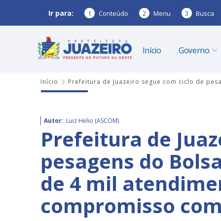
Ir para:
1
Conteúdo
2
Menu
3
Busca
Início
Governo
Início
Prefeitura de Juazeiro segue com ciclo de pes
Autor:
Luiz Helio (ASCOM)
Prefeitura de Juaz
pesagens do Bolsa
de 4 mil atendime
compromisso com f