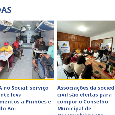
DAS
 no Social: serviço
Associações da socie
ante leva
civil são eleitas para
mentos a Pinhões e
compor o Conselho
do Boi
Municipal de