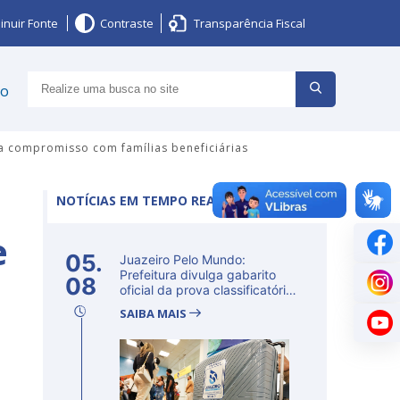
inuir Fonte
Contraste
Transparência Fiscal
ço
ça compromisso com famílias beneficiárias
NOTÍCIAS EM TEMPO REAL
e
05.
Juazeiro Pelo Mundo:
Prefeitura divulga gabarito
08
oficial da prova classificatória
ne...
SAIBA MAIS