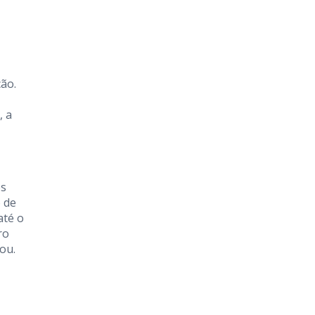
ão.
, a
ês
 de
até o
ro
ou.