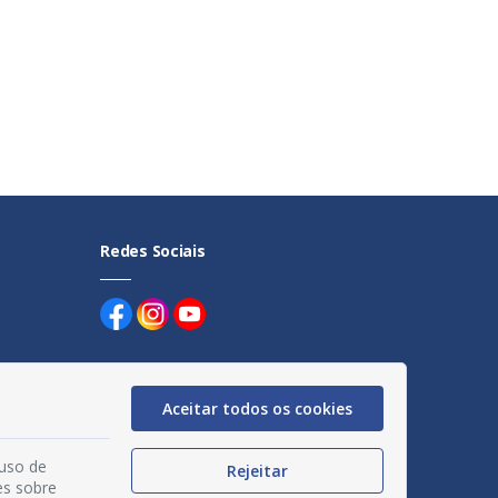
Redes Sociais
Aceitar todos os cookies
uentes
 uso de
Rejeitar
es sobre
egação