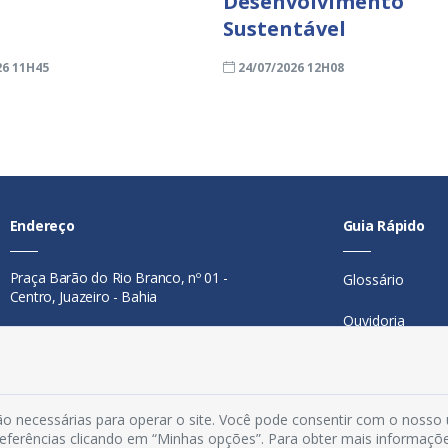
Desenvolvimento
Sustentável
26 11H45
24/07/2026 12H08
Endereço
Guia Rápido
Praça Barão do Rio Branco, nº 01 -
Glossário
Centro, Juazeiro - Bahia
Ouvidoria
Contato
Mapa do Site
Telefone:
74 98846-0016
Perguntas Freq
Email:
ouvidoria@juazeiro.ba.gov.br
o necessárias para operar o site. Você pode consentir com o nosso
preferências clicando em “Minhas opções”. Para obter mais informaçõ
Manual de Nav