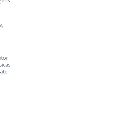
agens
 A
etor
sicas
 até