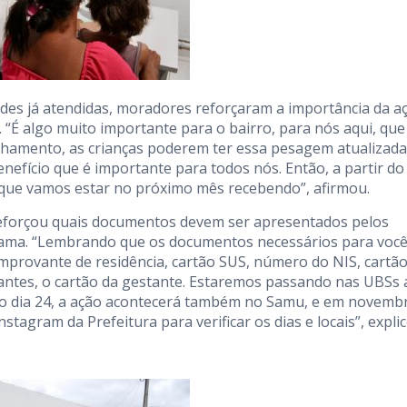
es já atendidas, moradores reforçaram a importância da aç
. “É algo muito importante para o bairro, para nós aqui, que
amento, as crianças poderem ter essa pesagem atualizada
nefício que é importante para todos nós. Então, a partir do
 que vamos estar no próximo mês recebendo”, afirmou.
 reforçou quais documentos devem ser apresentados pelos
grama. “Lembrando que os documentos necessários para voc
mprovante de residência, cartão SUS, número do NIS, cartão
stantes, o cartão da gestante. Estaremos passando nas UBSs 
no dia 24, a ação acontecerá também no Samu, e em novemb
gram da Prefeitura para verificar os dias e locais”, explic