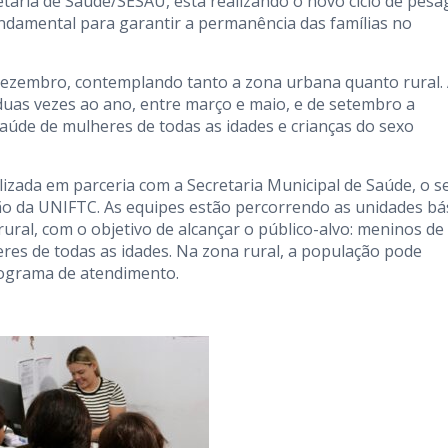
aria de Saúde/SESAU, está realizando o novo ciclo de pes
ndamental para garantir a permanência das famílias no
é dezembro, contemplando tanto a zona urbana quanto rural.
duas vezes ao ano, entre março e maio, e de setembro a
saúde de mulheres de todas as idades e crianças do sexo
zada em parceria com a Secretaria Municipal de Saúde, o s
ção da UNIFTC. As equipes estão percorrendo as unidades bá
ral, com o objetivo de alcançar o público-alvo: meninos de
res de todas as idades. Na zona rural, a população pode
nograma de atendimento.