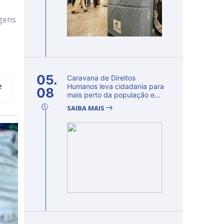
agens
05.
Caravana de Direitos
e
Humanos leva cidadania para
08
mais perto da população e
fortalec...
SAIBA MAIS