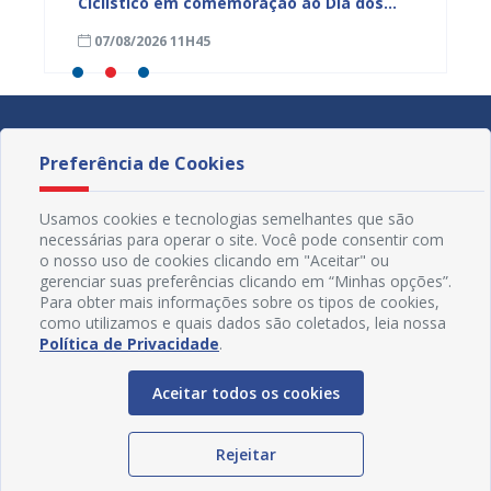
a
Ciclístico em comemoração ao Dia dos
do Rio 
Pais neste domingo (9)
debate
07/08/2026 11H45
30/07
Preferência de Cookies
Usamos cookies e tecnologias semelhantes que são
necessárias para operar o site. Você pode consentir com
o nosso uso de cookies clicando em "Aceitar" ou
gerenciar suas preferências clicando em “Minhas opções”.
Para obter mais informações sobre os tipos de cookies,
como utilizamos e quais dados são coletados, leia nossa
Política de Privacidade
.
Aceitar todos os cookies
Redes Sociais
Rejeitar