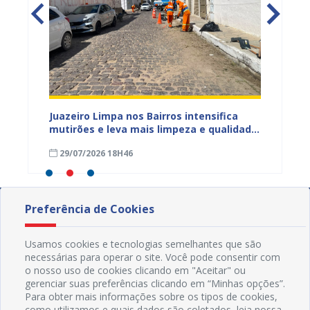
ura
Juazeiro Limpa nos Bairros intensifica
Juazei
 a
mutirões e leva mais limpeza e qualidade
equipe
de vida à população
limpez
29/07/2026 18H46
07/07
Preferência de Cookies
Usamos cookies e tecnologias semelhantes que são
necessárias para operar o site. Você pode consentir com
o nosso uso de cookies clicando em "Aceitar" ou
gerenciar suas preferências clicando em “Minhas opções”.
Para obter mais informações sobre os tipos de cookies,
como utilizamos e quais dados são coletados, leia nossa