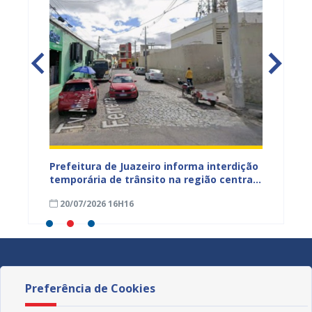
ão
Prefeitura de Juazeiro informa interdição
Prefei
temporária de trânsito na região central
públic
para obras de pavimentação asfáltica
bairro
20/07/2026 16H16
09/07
Preferência de Cookies