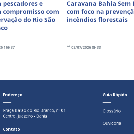
a pescadores e
Caravana Bahia Sem 
a compromisso com
com foco na prevençã
ervação do Rio São
incêndios florestais
sco
26 16H37
03/07/2026 8H33
Endereço
Guia Rápido
Praça Barão do Rio Branco, nº 01 -
Glossário
Centro, Juazeiro - Bahia
Ouvidoria
Contato