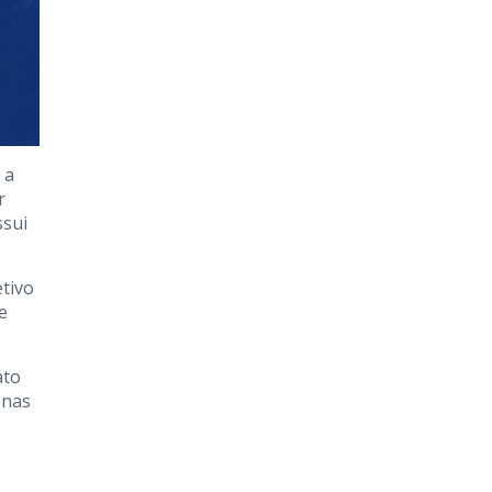
 a
r
ssui
etivo
e
ato
 nas