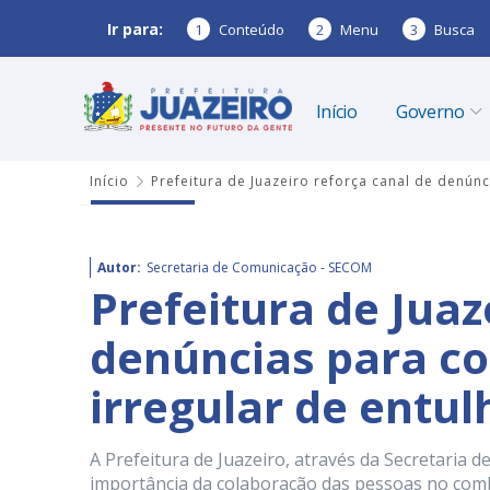
Ir para:
1
Conteúdo
2
Menu
3
Busca
Início
Governo
Início
Prefeitura de Juazeiro reforça canal de denún
Autor:
Secretaria de Comunicação - SECOM
Prefeitura de Juaz
denúncias para c
irregular de entul
A Prefeitura de Juazeiro, através da Secretari
importância da colaboração das pessoas no comba