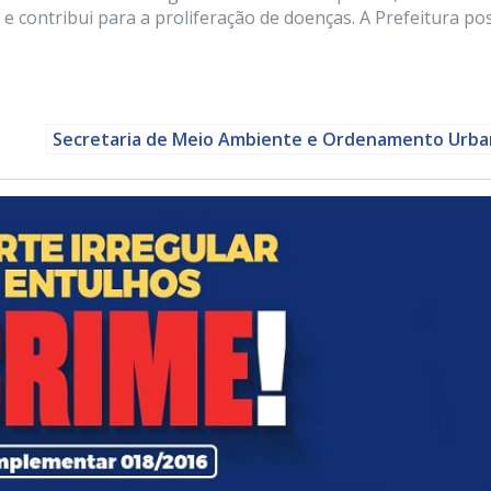
e contribui para a proliferação de doenças. A Prefeitura po
Secretaria de Meio Ambiente e Ordenamento Urb