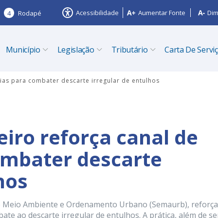
Acessibilidade
Aumentar Fonte
Dim
4
Rodapé
Município
Legislação
Tributário
Carta De Servi
cias para combater descarte irregular de entulhos
eiro reforça canal de
ombater descarte
hos
a de Meio Ambiente e Ordenamento Urbano (Semaurb), reforça
te ao descarte irregular de entulhos. A prática, além de se