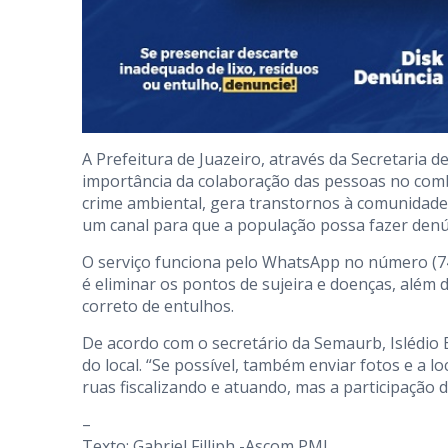
A Prefeitura de Juazeiro, através da Secretari
importância da colaboração das pessoas no comba
crime ambiental, gera transtornos à comunidade 
um canal para que a população possa fazer denún
O serviço funciona pelo WhatsApp no número (74)
é eliminar os pontos de sujeira e doenças, além 
correto de entulhos.
De acordo com o secretário da Semaurb, Islédio 
do local. “Se possível, também enviar fotos e a l
ruas fiscalizando e atuando, mas a participação 
–
Texto: Gabriel Filliph -Ascom PMJ