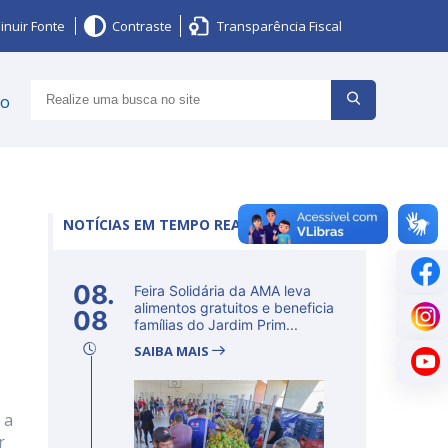
inuir Fonte
Contraste
Transparência Fiscal
ço
NOTÍCIAS EM TEMPO REAL
08.
Feira Solidária da AMA leva
alimentos gratuitos e beneficia
08
famílias do Jardim Prim...
SAIBA MAIS
 a
r