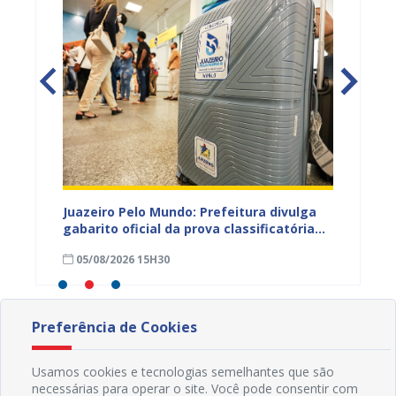
EB e
Juazeiro Pelo Mundo: Prefeitura divulga
Juazeir
mos
gabarito oficial da prova classificatória
do inte
nesta quarta (05)
neste 
05/08/2026 15H30
03/08
divulg
Preferência de Cookies
Usamos cookies e tecnologias semelhantes que são
necessárias para operar o site. Você pode consentir com