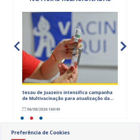
adual
Sesau de Juazeiro intensifica campanha
Saúde 
s
de Multivacinação para atualização da
no fim
s da
caderneta de crianças e adolescentes
garant
06/08/2026 16H49
01/08
Preferência de Cookies