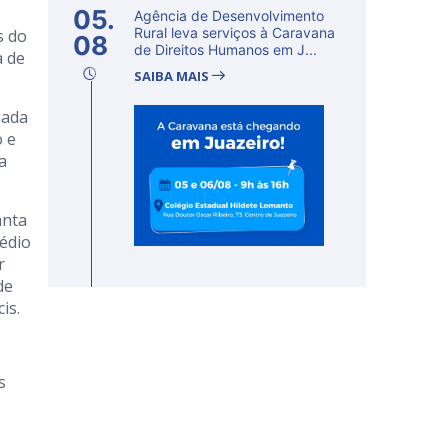
05.
Agência de Desenvolvimento
Rural leva serviços à Caravana
s do
08
de Direitos Humanos em J...
a de
SAIBA MAIS
gada
o e
a
anta
édio
r
de
is.
s