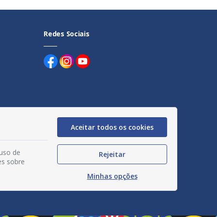
Redes Sociais
uentes
Aceitar todos os cookies
egação
 uso de
Rejeitar
acidade
es sobre
Minhas opções