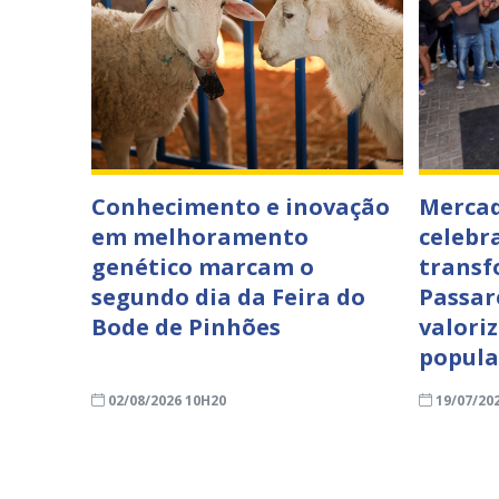
Conhecimento e inovação
Mercad
em melhoramento
celebr
genético marcam o
transf
segundo dia da Feira do
Passar
Bode de Pinhões
valori
popula
02/08/2026 10H20
19/07/20