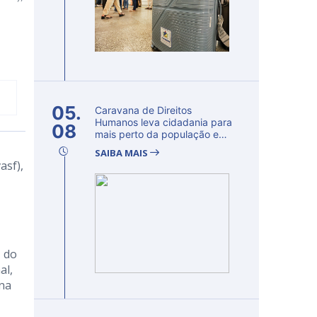
05.
Caravana de Direitos
Humanos leva cidadania para
08
mais perto da população e
fortalec...
SAIBA MAIS
asf),
, do
al,
 na