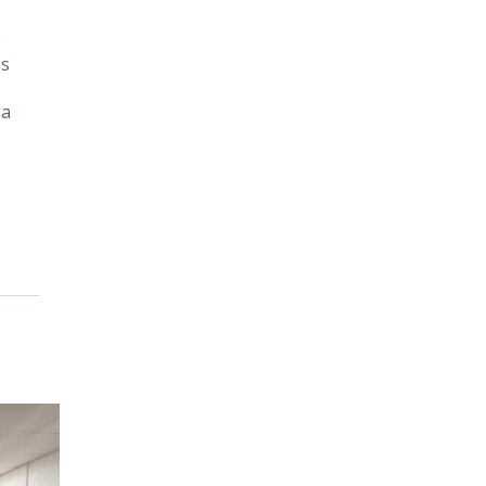
e
as
da