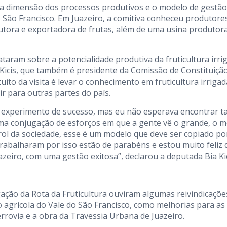
er a dimensão dos processos produtivos e o modelo de gestão
 São Francisco. Em Juazeiro, a comitiva conheceu produtore
utora e exportadora de frutas, além de uma usina produtor
taram sobre a potencialidade produtiva da fruticultura irri
 Kicis, que também é presidente da Comissão de Constituiçã
ito da visita é levar o conhecimento em fruticultura irrigad
r para outras partes do país.
m experimento de sucesso, mas eu não esperava encontrar t
uma conjugação de esforços em que a gente vê o grande, o m
rol da sociedade, esse é um modelo que deve ser copiado po
trabalharam por isso estão de parabéns e estou muito feliz 
azeiro, com uma gestão exitosa”, declarou a deputada Bia Kic
gação da Rota da Fruticultura ouviram algumas reivindicaçõe
agrícola do Vale do São Francisco, como melhorias para as
ferrovia e a obra da Travessia Urbana de Juazeiro.