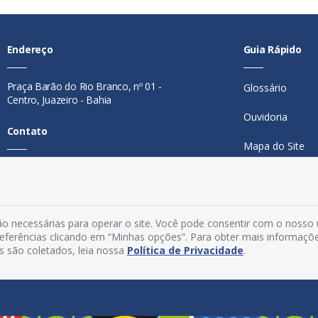
Endereço
Guia Rápido
Praça Barão do Rio Branco, nº 01 -
Glossário
Centro, Juazeiro - Bahia
Ouvidoria
Contato
Mapa do Site
Telefone:
74 98846-0016
Perguntas Freq
Email:
ouvidoria@juazeiro.ba.gov.br
Manual de Nav
Horário De Funcionamento
o necessárias para operar o site. Você pode consentir com o nosso
Política de Priv
preferências clicando em “Minhas opções”. Para obter mais informaçõ
Segunda a sexta-feira, das 08h às
s são coletados, leia nossa
Política de Privacidade
.
Acesso Interno
14h