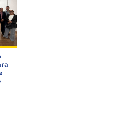
o
ara
e
o