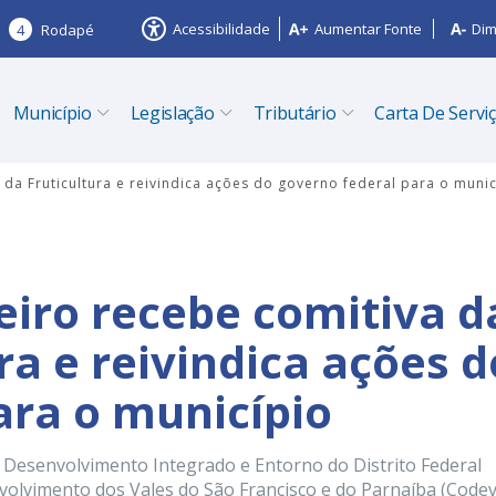
Acessibilidade
Aumentar Fonte
Dim
4
Rodapé
Município
Legislação
Tributário
Carta De Servi
 da Fruticultura e reivindica ações do governo federal para o muni
eiro recebe comitiva d
ra e reivindica ações d
ara o município
e Desenvolvimento Integrado e Entorno do Distrito Federal
olvimento dos Vales do São Francisco e do Parnaíba (Codev