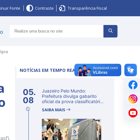
inuir Fonte
Contraste
Transparência Fiscal
ço
cípio
NOTÍCIAS EM TEMPO REAL
a
05.
Juazeiro Pelo Mundo:
o
Prefeitura divulga gabarito
08
oficial da prova classificatória
ne...
SAIBA MAIS
asf),