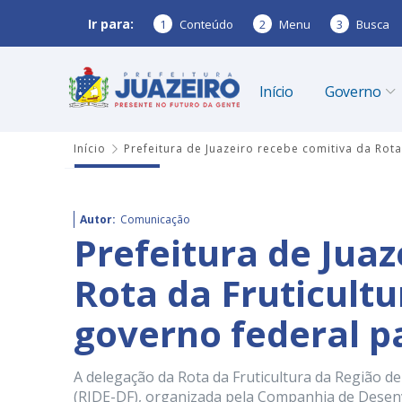
Ir para:
1
Conteúdo
2
Menu
3
Busca
Início
Governo
Início
Prefeitura de Juazeiro recebe comitiva da Rota
Autor:
Comunicação
Prefeitura de Juaz
Rota da Fruticultu
governo federal p
A delegação da Rota da Fruticultura da Região d
(RIDE-DF), organizada pela Companhia de Desenv