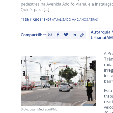
pedestres na Avenida Adolfo Viana, e a instalaç
Quidé, para […]
25/11/2021 13H07
ATUALIZADO HÁ 2 ANOS ATRÁS
Autarquia 
Compartilhe:
Urbana(AM
A Pr
Trân
rada
irre
inst
bair
Esta
trab
reat
velo
(Foto: Luan Medrado/PMJ)
40 k