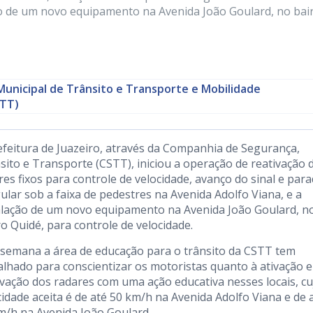
ão de um novo equipamento na Avenida João Goulard, no bai
Municipal de Trânsito e Transporte e Mobilidade
TT)
efeitura de Juazeiro, através da Companhia de Segurança,
sito e Transporte (CSTT), iniciou a operação de reativação 
res fixos para controle de velocidade, avanço do sinal e par
gular sob a faixa de pedestres na Avenida Adolfo Viana, e a
alação de um novo equipamento na Avenida João Goulard, n
ro Quidé, para controle de velocidade.
 semana a área de educação para o trânsito da CSTT tem
alhado para conscientizar os motoristas quanto à ativação e
ivação dos radares com uma ação educativa nesses locais, cu
cidade aceita é de até 50 km/h na Avenida Adolfo Viana e de 
m/h na Avenida João Goulard.