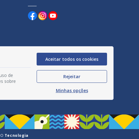
uentes
Aceitar todos os cookies
egação
 uso de
Rejeitar
acidade
es sobre
Minhas opções
GO
Tecnologia