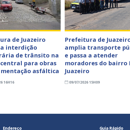
tura de Juazeiro
Prefeitura de Juazeir
a interdição
amplia transporte pú
ária de trânsito na
e passa a atender
 central para obras
moradores do bairro
imentação asfáltica
Juazeiro
26 16H16
09/07/2026 15H09
Endereço
Guia Rápido