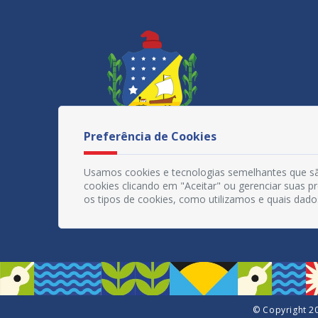
Preferência de Cookies
Usamos cookies e tecnologias semelhantes que sã
cookies clicando em "Aceitar" ou gerenciar suas 
os tipos de cookies, como utilizamos e quais dado
© Copyright 20