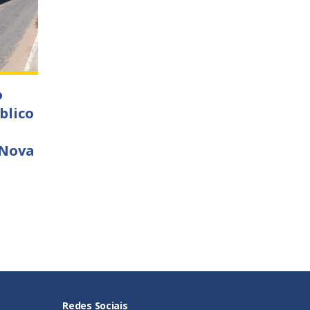
o
blico
 Nova
Redes Sociais