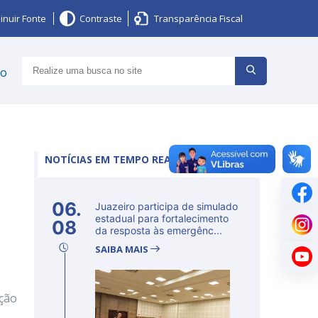
inuir Fonte
Contraste
Transparência Fiscal
ço
NOTÍCIAS EM TEMPO REAL
06.
Juazeiro participa de simulado
estadual para fortalecimento
08
da resposta às emergênc...
SAIBA MAIS
ação