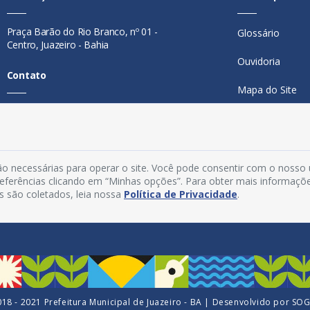
Praça Barão do Rio Branco, nº 01 -
Glossário
Centro, Juazeiro - Bahia
Ouvidoria
Contato
Mapa do Site
Telefone:
74 98846-0016
Perguntas Freq
Email:
ouvidoria@juazeiro.ba.gov.br
Manual de Nav
Horário De Funcionamento
o necessárias para operar o site. Você pode consentir com o nosso
Política de Priv
preferências clicando em “Minhas opções”. Para obter mais informaçõ
Segunda a sexta-feira, das 08h às
s são coletados, leia nossa
Política de Privacidade
.
Acesso Interno
14h
18 - 2021 Prefeitura Municipal de Juazeiro - BA | Desenvolvido por
SO