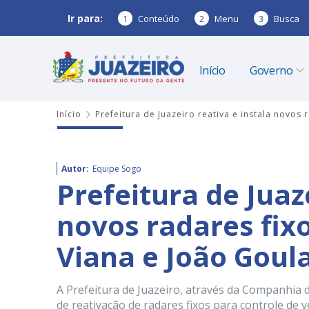
Ir para:
1
Conteúdo
2
Menu
3
Busca
Início
Governo
Início
Prefeitura de Juazeiro reativa e instala novos
Autor:
Equipe Sogo
Prefeitura de Juaz
novos radares fix
Viana e João Goul
A Prefeitura de Juazeiro, através da Companhia 
de reativação de radares fixos para controle de v