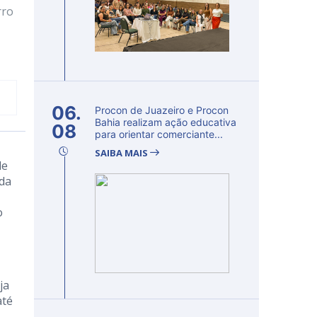
rro
06.
Procon de Juazeiro e Procon
Bahia realizam ação educativa
08
para orientar comerciante...
SAIBA MAIS
de
ada
o
ja
até