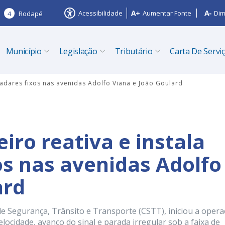
Acessibilidade
Aumentar Fonte
Dim
4
Rodapé
Município
Legislação
Tributário
Carta De Servi
 radares fixos nas avenidas Adolfo Viana e João Goulard
eiro reativa e instala
os nas avenidas Adolfo
ard
de Segurança, Trânsito e Transporte (CSTT), iniciou a oper
elocidade, avanço do sinal e parada irregular sob a faixa de