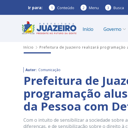
Ir para:
1
Conteúdo
2
Menu
3
Busca
Início
Governo
Início
Prefeitura de Juazeiro realizará programação
Autor:
Comunicação
Prefeitura de Juaz
programação alus
da Pessoa com Def
Com o intuito de sensibilizar a sociedade sobre a
diferenças, e de sensibilização sobre o direito à c