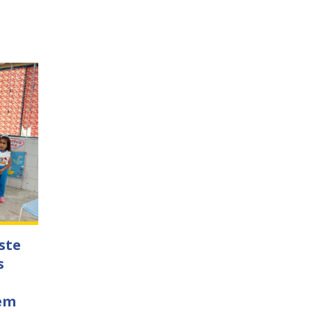
ste
s
 em