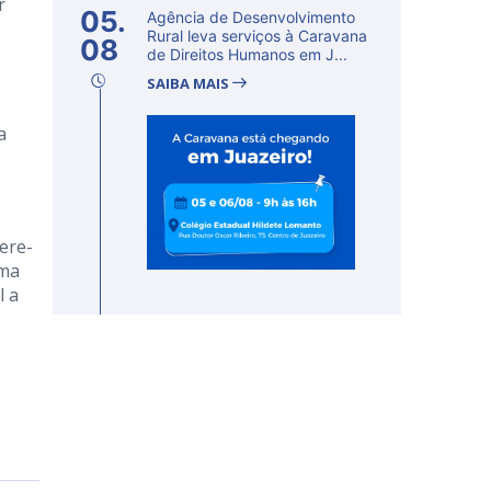
r
05.
Agência de Desenvolvimento
Rural leva serviços à Caravana
08
de Direitos Humanos em J...
SAIBA MAIS
a
ere-
uma
l a