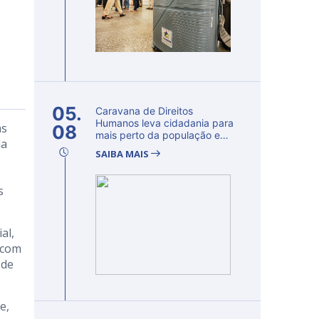
05.
Caravana de Direitos
Humanos leva cidadania para
às
08
mais perto da população e
da
fortalec...
SAIBA MAIS
s
al,
 com
 de
e,