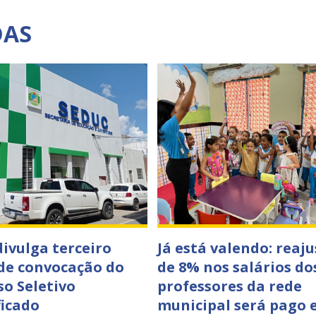
DAS
divulga terceiro
Já está valendo: reaju
 de convocação do
de 8% nos salários do
so Seletivo
professores da rede
ficado
municipal será pago