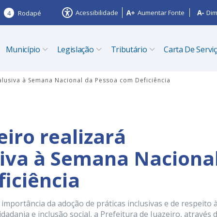
Acessibilidade
Aumentar Fonte
Dim
4
Rodapé
Município
Legislação
Tributário
Carta De Servi
 alusiva à Semana Nacional da Pessoa com Deficiência
eiro realizará
iva à Semana Naciona
iciência
 importância da adoção de práticas inclusivas e de respeito 
idadania e inclusão social, a Prefeitura de Juazeiro, através 