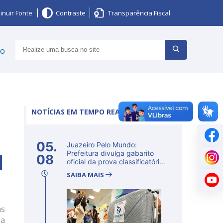
inuir Fonte
Contraste
Transparência Fiscal
ço
NOTÍCIAS EM TEMPO REAL
05.
Juazeiro Pelo Mundo:
l
Prefeitura divulga gabarito
08
oficial da prova classificatória
ne...
SAIBA MAIS
às
da