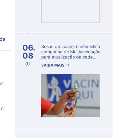
úde
06.
Sesau de Juazeiro intensifica
campanha de Multivacinação
08
para atualização da cade...
SAIBA MAIS
os
 e