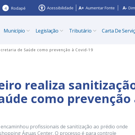
Acessibilidade
Aumentar Fonte
Dim
4
Rodapé
Município
Legislação
Tributário
Carta De Servi
 Secretaria de Saúde como prevenção à Covid-19
eiro realiza sanitizaçã
Saúde como prevenção 
o encaminhou profissionais de sanitização ao prédio onde
 shopping Águas Center. O processo é para controle