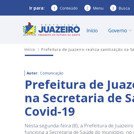
Ir para:
1
Conteúdo
2
Menu
3
Busca
Início
Governo
Início
Prefeitura de Juazeiro realiza sanitização na
Autor:
Comunicação
Prefeitura de Juaz
na Secretaria de 
Covid-19
Nesta segunda-feira (8), a Prefeitura de Juazeir
funciona a Secretaria de Saúde do município, no