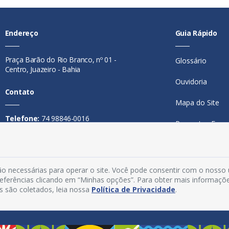
Endereço
Guia Rápido
Praça Barão do Rio Branco, nº 01 -
Glossário
Centro, Juazeiro - Bahia
Ouvidoria
Contato
Mapa do Site
Telefone:
74 98846-0016
Perguntas Freq
Email:
ouvidoria@juazeiro.ba.gov.br
Manual de Nav
Horário De Funcionamento
Política de Priv
o necessárias para operar o site. Você pode consentir com o nosso
Segunda a sexta-feira, das 08h às
preferências clicando em “Minhas opções”. Para obter mais informaçõ
Acesso Interno
14h
s são coletados, leia nossa
Política de Privacidade
.