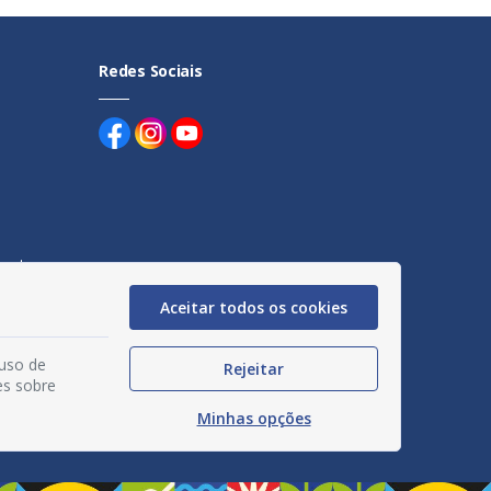
Redes Sociais
uentes
Aceitar todos os cookies
egação
acidade
 uso de
Rejeitar
es sobre
Minhas opções