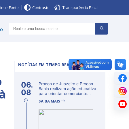
inuir Fonte
Contraste
Transparência Fiscal
ço
NOTÍCIAS EM TEMPO REAL
o
06.
Procon de Juazeiro e Procon
à
Bahia realizam ação educativa
08
para orientar comerciante...
SAIBA MAIS