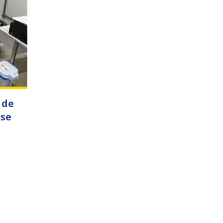
 de
ose