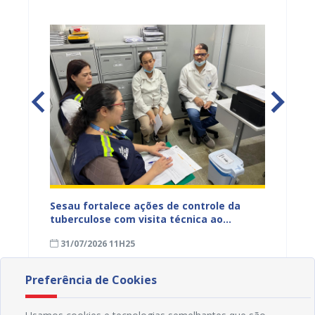
entos
Sesau fortalece ações de controle da
Saúde 
ue
tuberculose com visita técnica ao
inserç
o
Conjunto Penal de Juazeiro
acompa
31/07/2026 11H25
31/07
Família
Preferência de Cookies