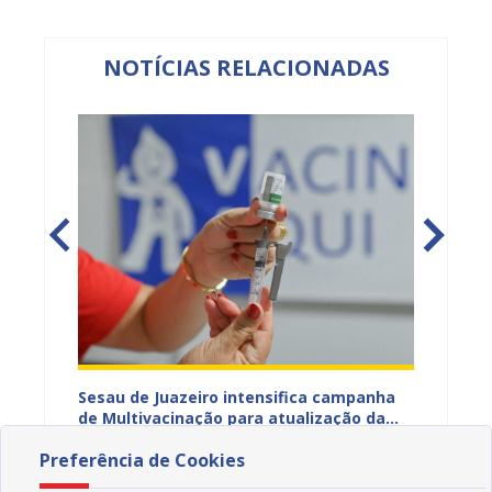
NOTÍCIAS RELACIONADAS
adual
Sesau de Juazeiro intensifica campanha
CadÚni
s
de Multivacinação para atualização da
atuali
s da
caderneta de crianças e adolescentes
nesta s
06/08/2026 16H49
06/08
Preferência de Cookies