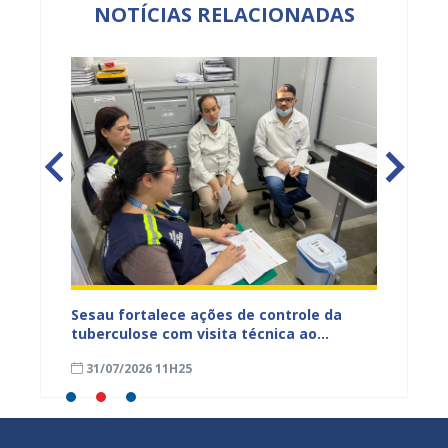
NOTÍCIAS RELACIONADAS
entos
Sesau fortalece ações de controle da
Saúde 
ue
tuberculose com visita técnica ao
inserç
o
Conjunto Penal de Juazeiro
acompa
31/07/2026 11H25
31/07
Família