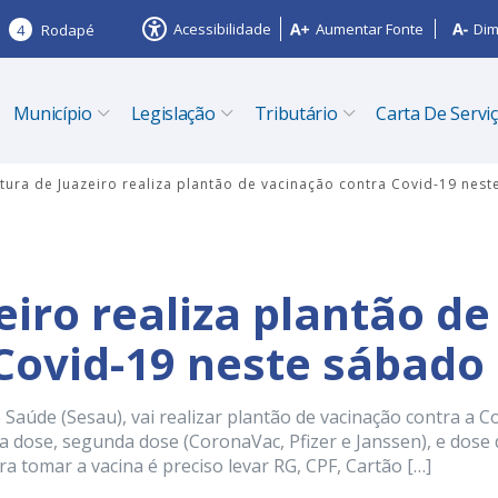
Acessibilidade
Aumentar Fonte
Dim
4
Rodapé
Município
Legislação
Tributário
Carta De Servi
itura de Juazeiro realiza plantão de vacinação contra Covid-19 nes
eiro realiza plantão de
Covid-19 neste sábado
e Saúde (Sesau), vai realizar plantão de vacinação contra a C
a dose, segunda dose (CoronaVac, Pfizer e Janssen), e dose 
ra tomar a vacina é preciso levar RG, CPF, Cartão […]