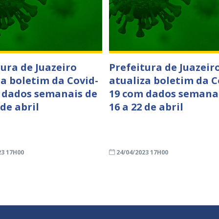
tura de Juazeiro
Prefeitura de Juazeir
za boletim da Covid-
atualiza boletim da C
 dados semanais de
19 com dados semana
 de abril
16 a 22 de abril
23 17H00
24/04/2023 17H00