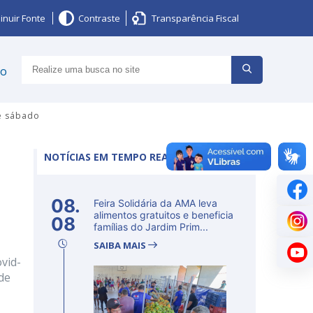
inuir Fonte
Contraste
Transparência Fiscal
ço
te sábado
NOTÍCIAS EM TEMPO REAL
08.
Feira Solidária da AMA leva
alimentos gratuitos e beneficia
08
famílias do Jardim Prim...
SAIBA MAIS
ovid-
de