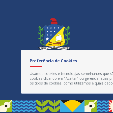
Preferência de Cookies
Usamos cookies e tecnologias semelhantes que sã
cookies clicando em "Aceitar" ou gerenciar suas 
os tipos de cookies, como utilizamos e quais dado