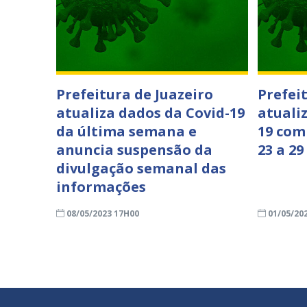
Prefeitura de Juazeiro
Prefei
atualiza dados da Covid-19
atuali
da última semana e
19 com
anuncia suspensão da
23 a 29
divulgação semanal das
informações
08/05/2023 17H00
01/05/20