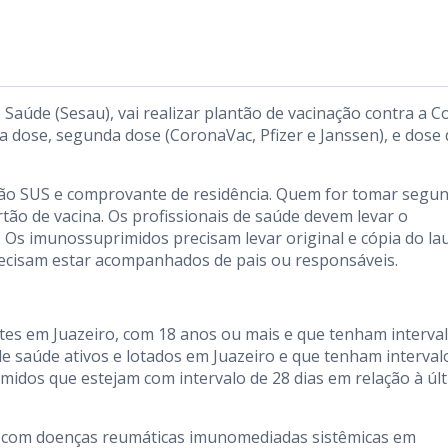
e Saúde (Sesau), vai realizar plantão de vacinação contra a C
a dose, segunda dose (CoronaVac, Pfizer e Janssen), e dose 
rtão SUS e comprovante de residência. Quem for tomar segu
tão de vacina. Os profissionais de saúde devem levar o
 Os imunossuprimidos precisam levar original e cópia do la
 precisam estar acompanhados de pais ou responsáveis.
ntes em Juazeiro, com 18 anos ou mais e que tenham interva
de saúde ativos e lotados em Juazeiro e que tenham interval
midos que estejam com intervalo de 28 dias em relação à úl
 com doenças reumáticas imunomediadas sistêmicas em