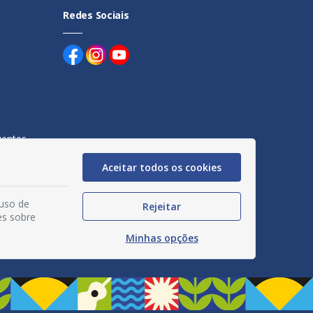
Redes Sociais
uentes
egação
Aceitar todos os cookies
acidade
 uso de
Rejeitar
es sobre
Minhas opções