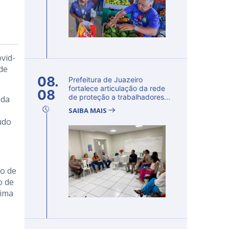
ovid-
de
08.
Prefeitura de Juazeiro
fortalece articulação da rede
08
de proteção a trabalhadores...
nda
SAIBA MAIS
udo
lo de
o de
tima