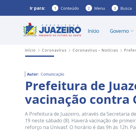
Ir para:
1
Conteúdo
2
Menu
3
Busca
Início
Governo
Início
Coronavírus
Coronavírus – Notícias
Prefe
Autor:
Comunicação
Prefeitura de Juaz
vacinação contra 
A Prefeitura de Juazeiro, através da Secretaria d
19 neste sábado (8). Haverá vacinação de primeir
reforço na Univasf. O horário é das 9h às 12h. Pa