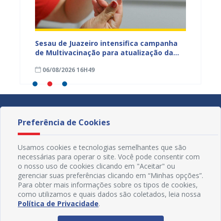
adual
Sesau de Juazeiro intensifica campanha
Saúde 
s
de Multivacinação para atualização da
no fim
s da
caderneta de crianças e adolescentes
garant
06/08/2026 16H49
01/08
Preferência de Cookies
Usamos cookies e tecnologias semelhantes que são
necessárias para operar o site. Você pode consentir com
o nosso uso de cookies clicando em "Aceitar" ou
gerenciar suas preferências clicando em “Minhas opções”.
Para obter mais informações sobre os tipos de cookies,
como utilizamos e quais dados são coletados, leia nossa
Política de Privacidade
.