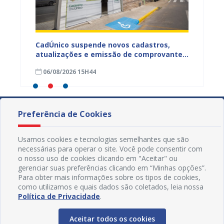
CadÚnico suspende novos cadastros,
Projua 
atualizações e emissão de comprovantes
lança 
ação
nesta sexta-feira (7), em Juazeiro
fortale
06/08/2026 15H44
29/07
idosa
Preferência de Cookies
Usamos cookies e tecnologias semelhantes que são
necessárias para operar o site. Você pode consentir com
o nosso uso de cookies clicando em "Aceitar" ou
gerenciar suas preferências clicando em “Minhas opções”.
Para obter mais informações sobre os tipos de cookies,
como utilizamos e quais dados são coletados, leia nossa
Política de Privacidade
.
Aceitar todos os cookies