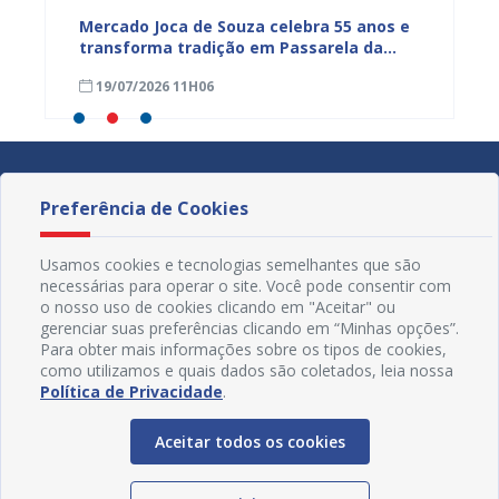
Mercado Joca de Souza celebra 55 anos e
Prefei
transforma tradição em Passarela da
para a
inhões
Moda para valorizar o comércio popular
acesso
19/07/2026 11H06
17/07
de Juazeiro
Preferência de Cookies
Usamos cookies e tecnologias semelhantes que são
necessárias para operar o site. Você pode consentir com
o nosso uso de cookies clicando em "Aceitar" ou
gerenciar suas preferências clicando em “Minhas opções”.
Para obter mais informações sobre os tipos de cookies,
como utilizamos e quais dados são coletados, leia nossa
Política de Privacidade
.
Aceitar todos os cookies
Redes Sociais