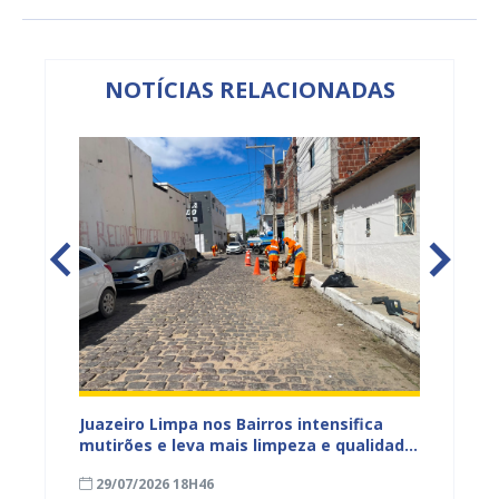
NOTÍCIAS RELACIONADAS
ura
Juazeiro Limpa nos Bairros intensifica
Juazei
 a
mutirões e leva mais limpeza e qualidade
equipe
de vida à população
limpez
29/07/2026 18H46
07/07