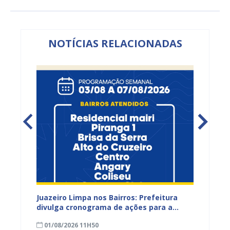
NOTÍCIAS RELACIONADAS
gunda
Juazeiro Limpa nos Bairros: Prefeitura
Juazeir
Rio São
divulga cronograma de ações para a
mutirõ
áreas
primeira semana de agosto
de vid
01/08/2026 11H50
29/07