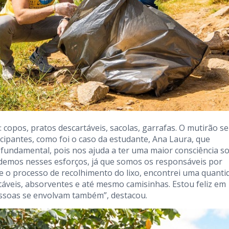
 copos, pratos descartáveis, sacolas, garrafas. O mutirão se
cipantes, como foi o caso da estudante, Ana Laura, que
é fundamental, pois nos ajuda a ter uma maior consciência s
judemos nesses esforços, já que somos os responsáveis por
te o processo de recolhimento do lixo, encontrei uma quanti
artáveis, absorventes e até mesmo camisinhas. Estou feliz em
essoas se envolvam também”, destacou.