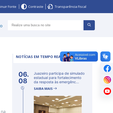
inuir Fonte
Contraste
Transparência Fiscal
ço
NOTÍCIAS EM TEMPO REAL
06.
Juazeiro participa de simulado
estadual para fortalecimento
08
da resposta às emergênc...
SAIBA MAIS
 na