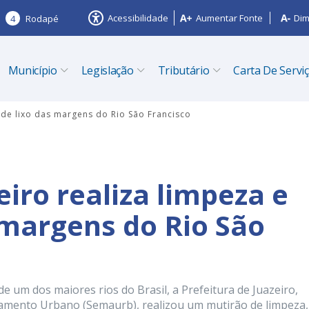
Acessibilidade
Aumentar Fonte
Dim
4
Rodapé
Município
Legislação
Tributário
Carta De Servi
a de lixo das margens do Rio São Francisco
eiro realiza limpeza e
 margens do Rio São
e um dos maiores rios do Brasil, a Prefeitura de Juazeiro,
namento Urbano (Semaurb), realizou um mutirão de limpeza,