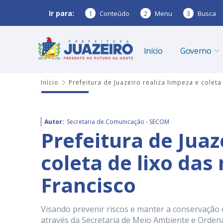
Ir para:
1
Conteúdo
2
Menu
3
Busca
Início
Governo
Início
Prefeitura de Juazeiro realiza limpeza e colet
Autor:
Secretaria de Comunicação - SECOM
Prefeitura de Juaz
coleta de lixo das
Francisco
Visando prevenir riscos e manter a conservação d
através da Secretaria de Meio Ambiente e Orde