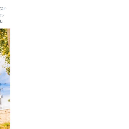
tar
os
u.