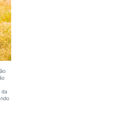
tão
ão
a da
ando
,