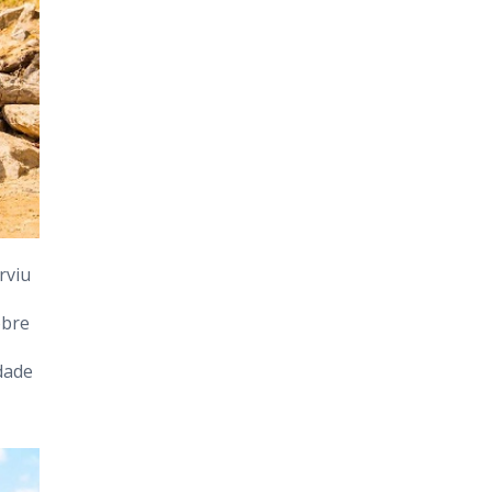
rviu
obre
dade