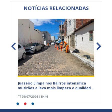
NOTÍCIAS RELACIONADAS
ura
Juazeiro Limpa nos Bairros intensifica
Juazei
 a
mutirões e leva mais limpeza e qualidade
equipe
de vida à população
limpez
29/07/2026 18H46
07/07