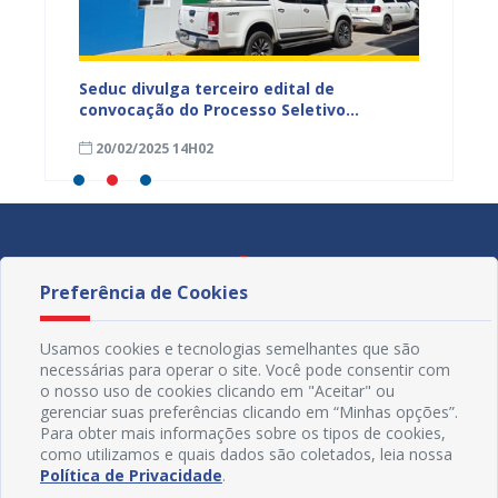
scola
Seduc divulga terceiro edital de
Já est
 ex-
convocação do Processo Seletivo
salári
Simplificado
munici
20/02/2025 14H02
20/02
Preferência de Cookies
Usamos cookies e tecnologias semelhantes que são
necessárias para operar o site. Você pode consentir com
o nosso uso de cookies clicando em "Aceitar" ou
gerenciar suas preferências clicando em “Minhas opções”.
Para obter mais informações sobre os tipos de cookies,
como utilizamos e quais dados são coletados, leia nossa
Política de Privacidade
.